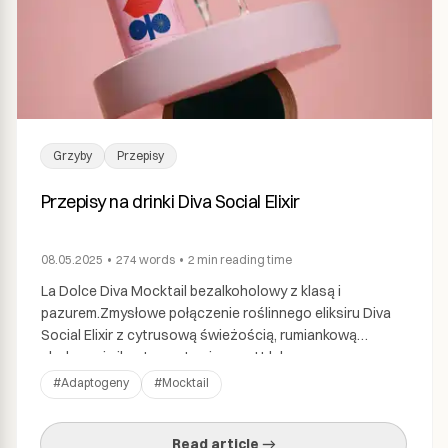
Grzyby
Przepisy
Przepisy na drinki Diva Social Elixir
08.05.2025
•
274
words
•
2 min
reading time
La Dolce Diva Mocktail bezalkoholowy z klasą i
pazurem.Zmysłowe połączenie roślinnego eliksiru Diva
Social Elixir z cytrusową świeżością, rumiankową
słodyczą i pikantną nutą pieprzu. Udekorowany
przypalanym grejpfrutem, który dodaje dramatyzmu i
#
Adaptogeny
#
Mocktail
głębi aromatu. Idealny na wieczory, gdy chcesz
błyszczeć – bez promila alkoholu. Składniki: Sprzęt:
Read article →
Wykonanie: 🧠 Tip barmański: Syrop rumiankowy możesz