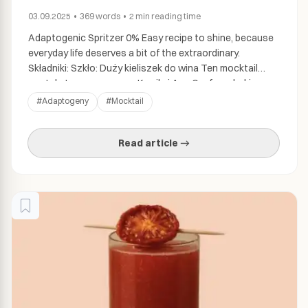
03.09.2025
•
369
words
•
2 min
reading time
Adaptogenic Spritzer 0% Easy recipe to shine, because
everyday life deserves a bit of the extraordinary.
Składniki: Szkło: Duży kieliszek do wina Ten mocktail
został stworzony przez Kamilę i Agę Co-founderki
Shrooma. Przygotowanie: Wskazówki:Do tego przepisu
#
Adaptogeny
#
Mocktail
świetnie sprawdzi się klasyczny Indian Tonic dla bardziej
wytrawnego smaku. Polecamy również wypróbować
Read article →
toniki o nutach kwiatowych lub czerwonych owoców,
[…]