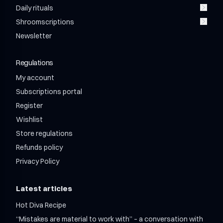
Shroom Power Adaptogen Wellness Drink
Daily rituals
Shroom cotton tote bag
Shroom Power Wellness Adaptogen Drink 750ml
Shroomscriptions
Brain Bliss – Lion’s Mane 500 mg
Shroom Relax Adaptogen Wellness Drink
Shroom X Bros Matcha Latte
Newsletter
Shroom Power 12 / month
Shroom Relax Wellness Adaptogen Drink 750ml
Shroom Relax 12 / month
Regulations
Shroom Mix 12 + 12 / month
Shroom Mix 24 + 24 / month
My account
Subscriptions portal
Register
Wishlist
Store regulations
Refunds policy
Privacy Policy
Latest articles
Hot Diva Recipe
“Mistakes are material to work with” – a conversation with