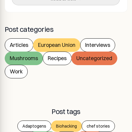
zrobić sam – zaparz mocno rumianek, […]
Post categories
Articles
European Union
Interviews
Mushrooms
Recipes
Uncategorized
Work
Post tags
Adaptogens
Biohacking
chef stories