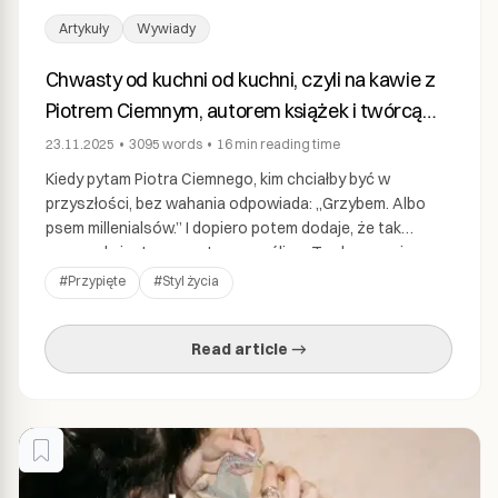
Artykuły
Wywiady
Chwasty od kuchni od kuchni, czyli na kawie z
Piotrem Ciemnym, autorem książek i twórcą
profilu Chwasty od Kuchni
23.11.2025
•
3095
words
•
16 min
reading time
Kiedy pytam Piotra Ciemnego, kim chciałby być w
przyszłości, bez wahania odpowiada: „Grzybem. Albo
psem millenialsów.” I dopiero potem dodaje, że tak
naprawdę jest po prostu szczęśliwy. Trudno mu nie
wierzyć — w końcu mówimy o człowieku, który potrafi
#
Przypięte
#
Styl życia
przejść pół Kopenhagi w poszukiwaniu morskiego
jarmużu, a jego największą supermocą jest dostrzeganie
Read article →
piękna w… chwastach.. […]