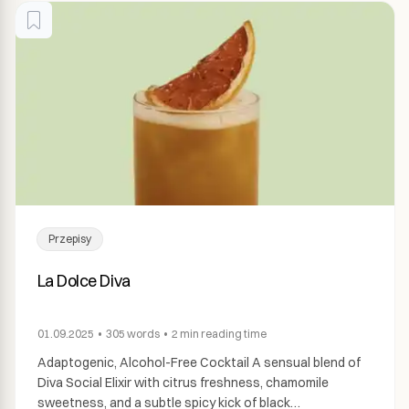
Przepisy
La Dolce Diva
01.09.2025
•
305
words
•
2 min
reading time
Adaptogenic, Alcohol-Free Cocktail A sensual blend of
Diva Social Elixir with citrus freshness, chamomile
sweetness, and a subtle spicy kick of black