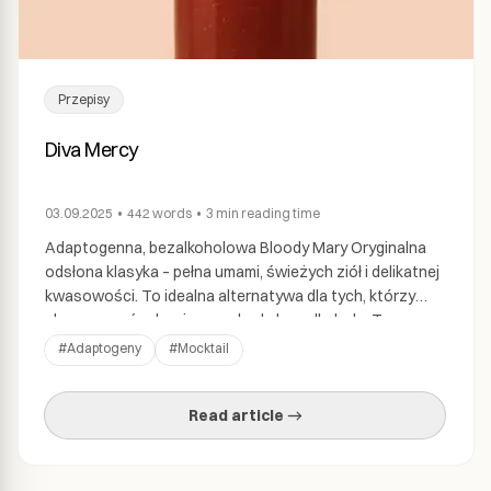
Przepisy
Diva Mercy
03.09.2025
•
442
words
•
3 min
reading time
Adaptogenna, bezalkoholowa Bloody Mary Oryginalna
odsłona klasyka – pełna umami, świeżych ziół i delikatnej
kwasowości. To idealna alternatywa dla tych, którzy
chcą poczuć odważny smak, ale bez alkoholu. Ten
koktail stworzyła Sara, którą możecie spotkać w Mercy
#
Adaptogeny
#
Mocktail
Brown w Krakowie – jedno z najbardziej kultowych miejsc
koktajlowych w Polsce. Jeśli jesteś w mieście i masz […]
Read article →