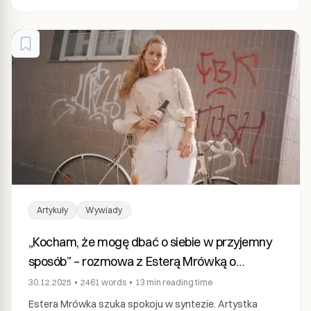
Artykuły
Wywiady
„Kocham, że mogę dbać o siebie w przyjemny
sposób” – rozmowa z Esterą Mrówką o
balansie, błędach i nadziei.
30.12.2025
•
2461
words
•
13 min
reading time
Estera Mrówka szuka spokoju w syntezie. Artystka