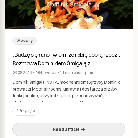
Wywiady
„Budzę się rano i wiem, że robię dobrą rzecz”.
Rozmowa Dominikiem Śmigałą z
Moonshrooms
03.08.2026
•
2640
words
•
14 min
reading time
Dominik Śmigała INSTA: moonshrooms.grzyby Dominik
prowadzi Moonshrooms: uprawia i dostarcza grzyby
funkcjonalne, uczy ludzi, jak je przechowywać,
ekstrahować i hodować samemu. Weganin z
kilkunastoletnim stażem. Grzyby, jak mówi, go zawołały.
#
Przypięte
Rozmawiała Kamila Knap. Wywiad: Kamila Knap, Shroom:
Czym jest Moonshrooms? Dominik Śmigała: Farma
Read article →
Moonshrooms narodziła się z czystej fascynacji
grzybami. Wszystko zaczęło się od prostego […]