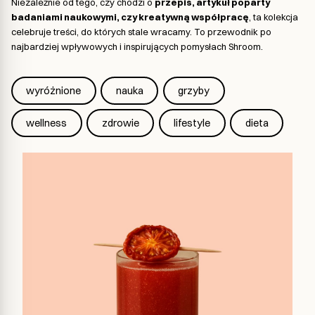
Niezależnie od tego, czy chodzi o
przepis, artykuł poparty
badaniami naukowymi, czy kreatywną współpracę
, ta kolekcja
celebruje treści, do których stale wracamy. To przewodnik po
najbardziej wpływowych i inspirujących pomysłach Shroom.
wyróżnione
nauka
grzyby
wellness
zdrowie
lifestyle
dieta