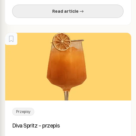
dlaczego życie artystki wciąż balansuje na granicy
Read article →
wolności i niepewności. Wywiad: Kamila Knap, Shroom:
Zanim […]
Przepisy
Diva Spritz – przepis