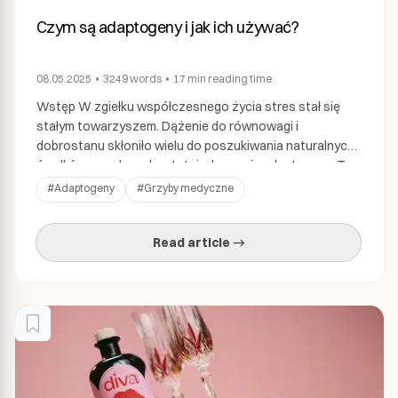
Czym są adaptogeny i jak ich używać?
08.05.2025
•
3249
words
•
17 min
reading time
Wstęp W zgiełku współczesnego życia stres stał się
stałym towarzyszem. Dążenie do równowagi i
dobrostanu skłoniło wielu do poszukiwania naturalnych
środków zaradczych, a tutaj wkraczają adaptogeny. To
naturalne wojowniki przeciwko stresowi, oferujące
#
Adaptogeny
#
Grzyby medyczne
holistyczne podejście do zarządzania stresem i
wzmacniania ogólnej witalności. W tym artykule
Read article →
zgłębimy, czym są adaptogeny, jak działają i dlaczego
warto rozważyć ich […]