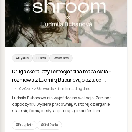
Artykuły
Praca
Wywiady
Druga skóra, czyli emocjonalna mapa ciała –
rozmowa z Ludmiłą Bubanovą o sztuce,
bliskości i tworzeniu.
17.10.2025
•
2835
words
•
15 min
reading time
Ludmila Bubanova nie wyjeżdża na wakacje. Zamiast
odpoczynku wybiera pracownię, w której dzierganie
staje się formą medytacji, terapią i manifestem
emocjonalnym. W rozmowie z Kamilą Knap opowiada o
sile codziennej praktyki, cielesnych inspiracjach,
#
Przypięte
#
Styl życia
wstydzie zakorzenionym w kulturze oraz o tym,