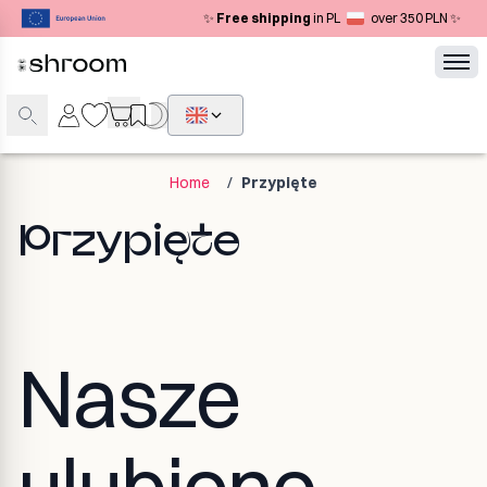
Navigated to Przypięte
✨
Free shipping
in PL
over 350 PLN ✨
Home
/
Przypięte
Przypięte
Nasze
ulubione