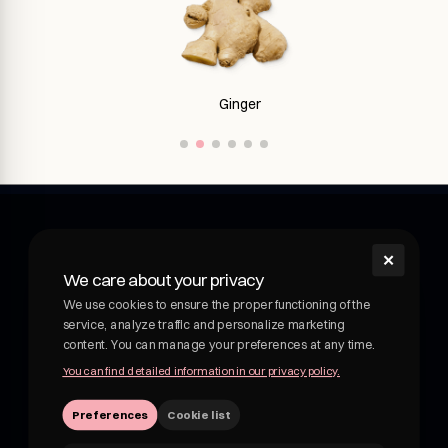
Ginseng
✕
shroom
We care about your privacy
Shroom - wellness drink with medicinal mushrooms.
We use cookies to ensure the proper functioning of the
Functional drink with medicinal mushrooms. Adaptogens
service, analyze traffic and personalize marketing
and botanicals in delicious, fruity drinks. Not kombucha, not
content. You can manage your preferences at any time.
beer.
You can find detailed information in our privacy policy.
VATEU 7162830959
Preferences
Cookie list
hii@shroom4you.com