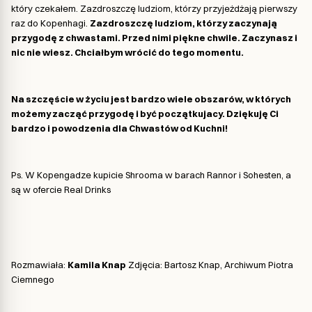
który czekałem. Zazdroszczę ludziom, którzy przyjeżdżają pierwszy
raz do Kopenhagi.
Zazdroszczę ludziom, którzy zaczynają
przygodę z chwastami. Przed nimi piękne chwile. Zaczynasz i
nic nie wiesz. Chciałbym wrócić do tego momentu.
Na szczęście w życiu jest bardzo wiele obszarów, w których
możemy zacząć przygodę i być początkujacy. Dziękuję Ci
bardzo i powodzenia dla Chwastów od Kuchni!
Ps. W Kopengadze kupicie Shrooma w barach Rannor i Sohesten, a
są w ofercie Real Drinks
Rozmawiała:
Kamila Knap
Zdjęcia: Bartosz Knap, Archiwum Piotra
Ciemnego