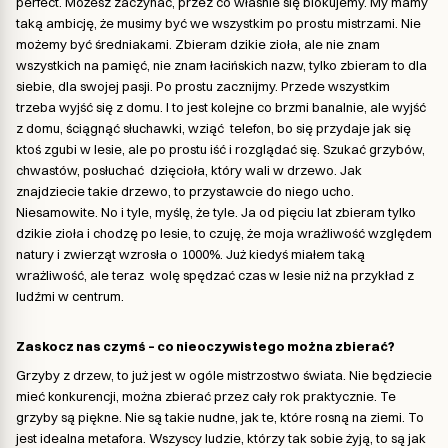
perfect. Możesz zaczynać, przez co właśnie się blokujemy. My mamy
taką ambicję, że musimy być we wszystkim po prostu mistrzami. Nie
możemy być średniakami. Zbieram dzikie zioła, ale nie znam
wszystkich na pamięć, nie znam łacińskich nazw, tylko zbieram to dla
siebie, dla swojej pasji. Po prostu zacznijmy. Przede wszystkim
trzeba wyjść się z domu. I to jest kolejne co brzmi banalnie, ale wyjść
z domu, ściągnąć słuchawki, wziąć telefon, bo się przydaje jak się
ktoś zgubi w lesie, ale po prostu iść i rozglądać się. Szukać grzybów,
chwastów, posłuchać dzięcioła, który wali w drzewo. Jak
znajdziecie takie drzewo, to przystawcie do niego ucho.
Niesamowite. No i tyle, myślę, że tyle. Ja od pięciu lat zbieram tylko
dzikie zioła i chodzę po lesie, to czuję, że moja wrażliwość względem
natury i zwierząt wzrosła o 1000%. Już kiedyś miałem taką
wrażliwość, ale teraz wolę spędzać czas w lesie niż na przykład z
ludźmi w centrum.
Zaskocz nas czymś – co nieoczywistego można zbierać?
Grzyby z drzew, to już jest w ogóle mistrzostwo świata. Nie będziecie
mieć konkurencji, można zbierać przez cały rok praktycznie. Te
grzyby są piękne. Nie są takie nudne, jak te, które rosną na ziemi. To
jest idealna metafora. Wszyscy ludzie, którzy tak sobie żyją, to są jak