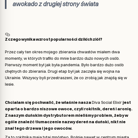
awokado z drugiej strony świata
Z czego wynika wzrost popularności dzikich ziół?
Przez cały ten okres mojego zbierania chwastów miałem dwa
momenty, w których trafiło do mnie bardzo dużo nowych osób.
Pierwszy moment był jak była pandemia. Było bardzo dużo osób
chętnych do zbierania. Drugi etap był jak zaczęła się wojna na
Ukrainie. Wszyscy byli przestraszeni, że co zrobią jak znajdą się w
lesie.
Chciałam się pochwalić, że właśnie nasza
Diva Social Elixir
jest
oparta o bardzo niszowe owoce, czyli rokitnik, dereń i aronię.
Z naszym duńskim dystrybutorem mieliśmy problem, żeby w
ogóle znaleźć tłumaczenie nazwy dereń na duński, nikt nie
znał tego drzewa i jego owoców.
Za to rokitnika mają tutaj mnóstwo. Rośnie nawet w centrum miasta.