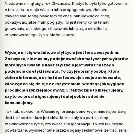
Niedawno minął piąty rok Chwastów. Kiedyś to było tylko gotowanie,
a teraz jest to moja własna tuba propagandowa, ziołowa,
chwaściana. Mogę pisać tam co chcę, publikować co chcę,
pokazywać, jakie mam poglądy. I to jest nie tylko na temat
gotowania, ale takiego, chociaż nie lubię tego określenia,
zrównoważonego życia. Można inaczej.
Wydaje mi się właśnie, że styl życia jest teraz wszystkim.
Zazwyczaj nie musimy podejmować dramatycznych wyborów
moralnych i właśnie nasz styl życia jest wyraz naszego
podejścia do etyki i świata. To czy jesteśmy osobą, która
zbiera informacje o nim i dostosowuje swoje zachowanie,
wiedząc co się dzieje z ekosystemem, wiedząc jak wygląda
produkcja szybkiej mody w Azji. I faktycznie to integrujemy,
czy to po prostu ignorujemy i dalej sobie radośnie
konsumujemy.
Tak, tak, dokładnie. Właśnie ignorancja denerwuje mnie najbardziej.
Jest też bardzo dużo jest słów, które stały się puste, jak np.
zrównoważone życie, czy właśnie ta ignorancja. To jest tak często
powtarzane, wyświechtane przez slogany reklamowe, że traci sens.