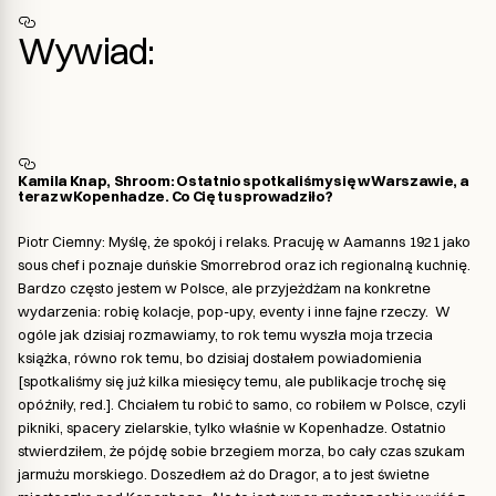
Wywiad:
Kamila Knap,
Shroom: Ostatnio spotkaliśmy się w Warszawie, a
teraz w Kopenhadze. Co Cię tu sprowadziło?
Piotr Ciemny: Myślę, że spokój i relaks. Pracuję w Aamanns 1921 jako
sous chef i poznaje duńskie Smorrebrod oraz ich regionalną kuchnię.
Bardzo często jestem w Polsce, ale przyjeżdżam na konkretne
wydarzenia: robię kolacje, pop-upy, eventy i inne fajne rzeczy. W
ogóle jak dzisiaj rozmawiamy, to rok temu wyszła moja trzecia
książka, równo rok temu, bo dzisiaj dostałem powiadomienia
[spotkaliśmy się już kilka miesięcy temu, ale publikacje trochę się
opóźniły, red.]. Chciałem tu robić to samo, co robiłem w Polsce, czyli
pikniki, spacery zielarskie, tylko właśnie w Kopenhadze. Ostatnio
stwierdziłem, że pójdę sobie brzegiem morza, bo cały czas szukam
jarmużu morskiego. Doszedłem aż do Dragor, a to jest świetne