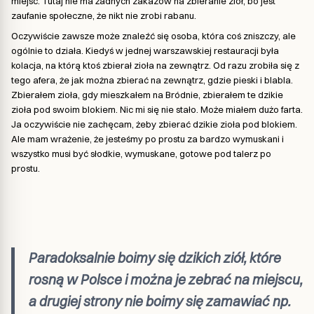
miejsc. Tutaj nie ma żadnych zakazów na zbieranie ziół, bo jest
zaufanie społeczne, że nikt nie zrobi rabanu.
Oczywiście zawsze może znaleźć się osoba, która coś zniszczy, ale
ogólnie to działa. Kiedyś w jednej warszawskiej restauracji była
kolacja, na którą ktoś zbierał zioła na zewnątrz. Od razu zrobiła się z
tego afera, że jak można zbierać na zewnątrz, gdzie pieski i blabla.
Zbierałem zioła, gdy mieszkałem na Bródnie, zbierałem te dzikie
zioła pod swoim blokiem. Nic mi się nie stało. Może miałem dużo farta.
Ja oczywiście nie zachęcam, żeby zbierać dzikie zioła pod blokiem.
Ale mam wrażenie, że jesteśmy po prostu za bardzo wymuskani i
wszystko musi być słodkie, wymuskane, gotowe pod talerz po
prostu.
Paradoksalnie boimy się dzikich ziół, które
rosną w Polsce i można je zebrać na miejscu,
a drugiej strony nie boimy się zamawiać np.