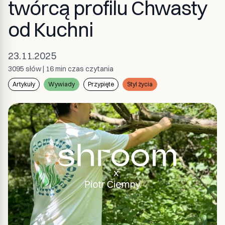
twórcą profilu Chwasty
od Kuchni
23.11.2025
3095
słów
|
16 min
czas czytania
Artykuły
Wywiady
Przypięte
Styl życia