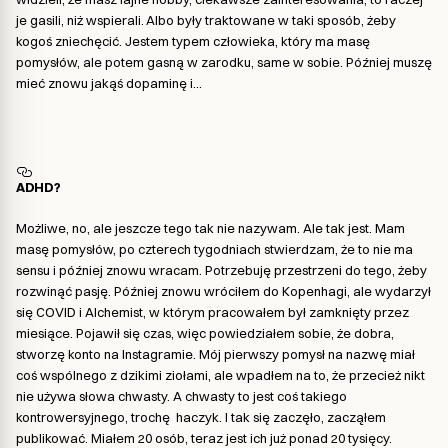
je gasili, niż wspierali.
Albo były traktowane w taki sposób, żeby
kogoś zniechęcić. Jestem typem człowieka, który ma masę
pomysłów, ale potem gasną w zarodku, same w sobie. Później muszę
mieć znowu jakąś dopaminę i…
ADHD?
Możliwe, no, ale jeszcze tego tak nie nazywam. Ale tak jest. Mam
masę pomysłów, po czterech tygodniach stwierdzam, że to nie ma
sensu i później znowu wracam. Potrzebuję przestrzeni do tego, żeby
rozwinąć pasję. Później znowu wróciłem do Kopenhagi, ale wydarzył
się COVID i Alchemist, w którym pracowałem był zamknięty przez
miesiące. Pojawił się czas, więc powiedziałem sobie, że dobra,
stworzę konto na Instagramie. Mój pierwszy pomysł na nazwę miał
coś wspólnego z dzikimi ziołami, ale wpadłem na to, że przecież nikt
nie używa słowa chwasty. A chwasty to jest coś takiego
kontrowersyjnego, trochę haczyk. I tak się zaczęło, zacząłem
publikować. Miałem 20 osób, teraz jest ich już ponad 20 tysięcy.