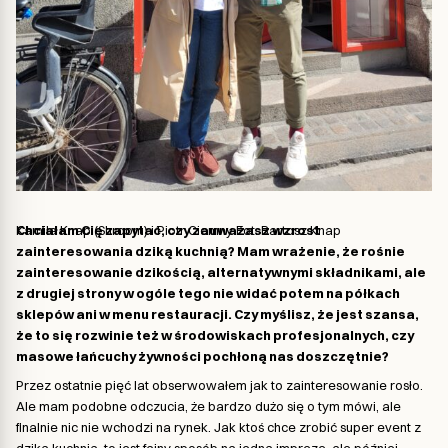
Kamila Knap (Shroom) i Piotr Ciemny Fot. Bartosz Knap
Chciałam Cię zapytać, czy zauważasz wzrost
zainteresowania dziką kuchnią? Mam wrażenie, że rośnie
zainteresowanie dzikością, alternatywnymi składnikami, ale
z drugiej strony w ogóle tego nie widać potem na półkach
sklepów ani w menu restauracji. Czy myślisz, że jest szansa,
że to się rozwinie też w środowiskach profesjonalnych, czy
masowe łańcuchy żywności pochłoną nas doszczętnie?
Przez ostatnie pięć lat obserwowałem jak to zainteresowanie rosło.
Ale mam podobne odczucia, że bardzo dużo się o tym mówi, ale
finalnie nic nie wchodzi na rynek. Jak ktoś chce zrobić super event z
dziką kuchnią, to jest fajny sposób na jedną imprezę, ale później