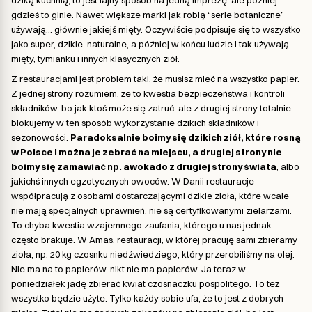
gdzieś to ginie. Nawet większe marki jak robią “serie botaniczne”
używają… głównie jakiejś mięty. Oczywiście podpisuje się to wszystko
jako super, dzikie, naturalne, a później w końcu ludzie i tak używają
mięty, tymianku i innych klasycznych ziół.
Z restauracjami jest problem taki, że musisz mieć na wszystko papier.
Z jednej strony rozumiem, że to kwestia bezpieczeństwa i kontroli
składników, bo jak ktoś może się zatruć, ale z drugiej strony totalnie
blokujemy w ten sposób wykorzystanie dzikich składników i
sezonowości.
Paradoksalnie boimy się dzikich ziół, które rosną
w Polsce i można je zebrać na miejscu, a drugiej strony nie
boimy się zamawiać np. awokado z drugiej strony świata
, albo
jakichś innych egzotycznych owoców. W Danii restauracje
współpracują z osobami dostarczającymi dzikie zioła, które wcale
nie mają specjalnych uprawnień, nie są certyfikowanymi zielarzami.
To chyba kwestia wzajemnego zaufania, którego u nas jednak
często brakuje. W Amas, restauracji, w której pracuję sami zbieramy
zioła, np. 20 kg czosnku niedźwiedziego, który przerobiliśmy na olej.
Nie ma na to papierów, nikt nie ma papierów. Ja teraz w
poniedziałek jadę zbierać kwiat czosnaczku pospolitego. To też
wszystko będzie użyte. Tylko każdy sobie ufa, że to jest z dobrych