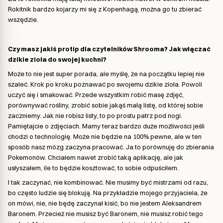
Rokitnik bardzo kojarzy mi się z Kopenhagą, można go tu zbierać
wszędzie.
Czy masz jakiś protip dla czytelników Shrooma? Jak włączać
dzikie zioła do swojej kuchni?
Może to nie jest super porada, ale myślę, że na początku lepiej nie
szaleć. Krok po kroku poznawać po swojemu dzikie zioła. Powoli
uczyć się i smakować. Przede wszystkim robić masę zdjęć,
porównywać rośliny, zrobić sobie jakąś małą listę, od której sobie
zaczniemy. Jak nie robisz listy, to po prostu patrz pod nogi.
Pamiętajcie o zdjęciach. Mamy teraz bardzo duże możliwości jeśli
chodzi o technologię. Może nie będzie na 100% pewne, ale w ten
sposób nasz mózg zaczyna pracować. Ja to porównuję do zbierania
Pokemonów. Chciałem nawet zrobić taką aplikację, ale jak
usłyszałem, ile to będzie kosztować, to sobie odpuściłem.
I tak zaczynać, nie kombinować. Nie musimy być mistrzami od razu,
bo często ludzie się blokują. Na przykładzie mojego przyjaciela, że
on mówi, nie, nie będę zaczynał kisić, bo nie jestem Aleksandrem
Baronem. Przecież nie musisz być Baronem, nie musisz robić tego