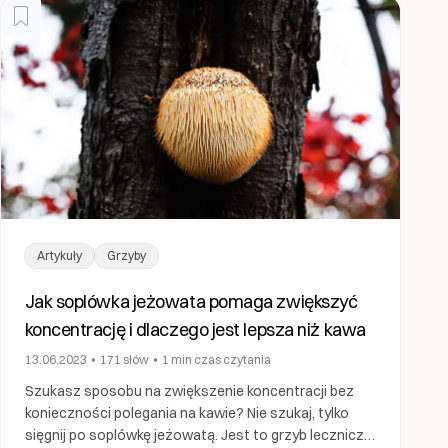
Artykuły
Grzyby
Jak soplówka jeżowata pomaga zwiększyć
koncentrację i dlaczego jest lepsza niż kawa
13.06.2023
•
171
słów
•
1 min
czas czytania
Szukasz sposobu na zwiększenie koncentracji bez
konieczności polegania na kawie? Nie szukaj, tylko
sięgnij po soplówkę jeżowatą. Jest to grzyb leczniczy,