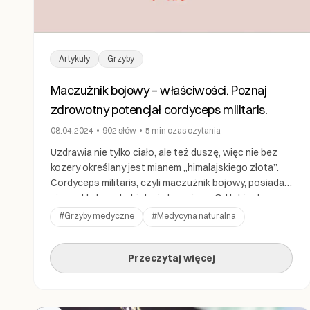
Artykuły
Grzyby
Maczużnik bojowy – właściwości. Poznaj
zdrowotny potencjał cordyceps militaris.
08.04.2024
•
902
słów
•
5 min
czas czytania
Uzdrawia nie tylko ciało, ale też duszę, więc nie bez
kozery określany jest mianem „himalajskiego złota”.
Cordyceps militaris, czyli maczużnik bojowy, posiada
niezwykle bogatą historię leczniczą. Od lat jest
wykorzystywany w praktykach lecznicznych ajurwedy
#
Grzyby medyczne
#
Medycyna naturalna
i Tradycyjnej Medycyny Chińskiej terenie Azji.
Zachodnia medycyna klasyczna coraz częściej nie
Przeczytaj więcej
spełnia potrzeb współczesnych pacjentów. Za to ten
grzyb, w […]