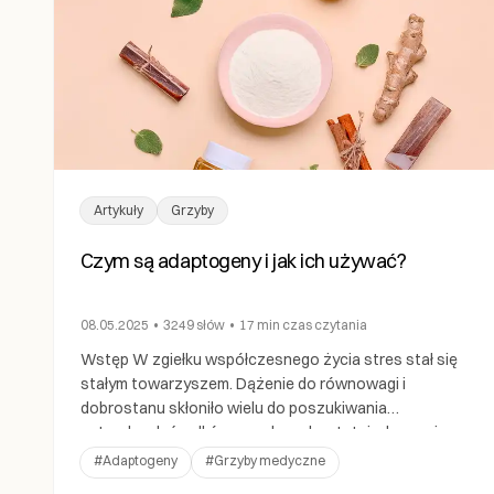
Artykuły
Grzyby
Czym są adaptogeny i jak ich używać?
08.05.2025
•
3249
słów
•
17 min
czas czytania
Wstęp W zgiełku współczesnego życia stres stał się
stałym towarzyszem. Dążenie do równowagi i
dobrostanu skłoniło wielu do poszukiwania
naturalnych środków zaradczych, a tutaj wkraczają
adaptogeny. To naturalne wojowniki przeciwko
#
Adaptogeny
#
Grzyby medyczne
stresowi, oferujące holistyczne podejście do