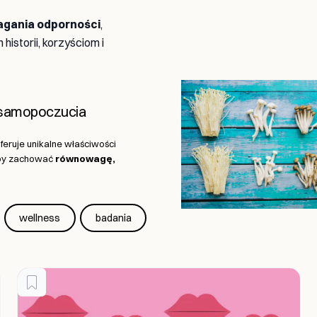
gania odporności
,
h historii, korzyściom i
o samopoczucia
oferuje unikalne właściwości
 aby zachować
równowagę,
wellness
badania