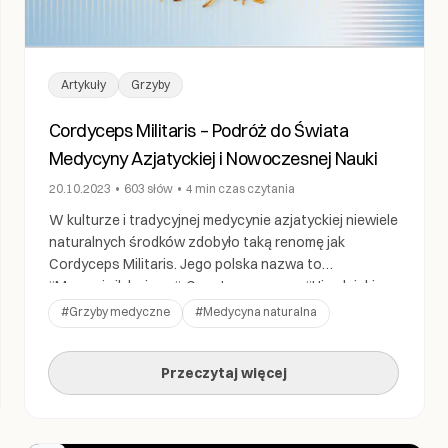
Artykuły
Grzyby
Cordyceps Militaris – Podróż do Świata
Medycyny Azjatyckiej i Nowoczesnej Nauki
20.10.2023
•
603
słów
•
4 min
czas czytania
W kulturze i tradycyjnej medycynie azjatyckiej niewiele
naturalnych środków zdobyło taką renomę jak
Cordyceps Militaris. Jego polska nazwa to
“Maczużnik bojowy“. Często nazywany “Himalajskim
Złotem” ten niezwykły grzyb posiada bogatą historię
#
Grzyby medyczne
#
Medycyna naturalna
stosowania w praktykach leczniczych na obszarze
Azji. Dziś nowoczesna nauka odsłania niesamowite
Przeczytaj więcej
korzyści zdrowotne związane z tym niezwykłym
grzybym. Badania potwierdzają to, co od […]