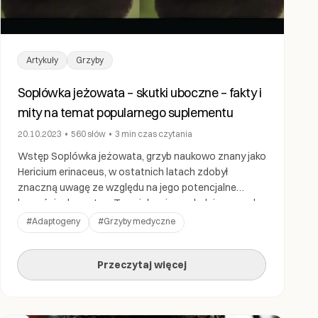
Artykuły
Grzyby
Soplówka jeżowata – skutki uboczne – fakty i
mity na temat popularnego suplementu
20.10.2023
•
560
słów
•
3 min
czas czytania
Wstęp Soplówka jeżowata, grzyb naukowo znany jako
Hericium erinaceus, w ostatnich latach zdobył
znaczną uwagę ze względu na jego potencjalne
korzyści zdrowotne. Ten ciekawie wyglądający grzyb,
przypominający grzywę lwa, był używany przez wieki w
#
Adaptogeny
#
Grzyby medyczne
tradycyjnej medycynie chińskiej. Zyskał reputację
naturalnego nootropu, oferującego potencjalne
Przeczytaj więcej
korzyści kognitywne i neurologiczne. Jednak, jak w
przypadku wielu suplementów diety lub […]