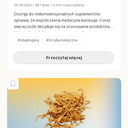
05.09.2024
•
857
słów
•
5 min
czas czytania
Dostęp do niekonwencjonalnych suplementów
sprawia, że współczesna medycyna ewoluuje. Coraz
więcej osób decyduje się na stosowanie produktów,
które od setek lat znane są np. w tradycyjnej
medycynie chińskiej. Dziś skupimy się na skutkach
#
Adaptogeny
#
Grzyby medyczne
ubocznych soplówki jeżowatej, by każdy, kto chce
rozszerzyć suplementację w swojej codziennej diecie,
Przeczytaj więcej
wiedział, jakich efektów może się spodziewać. A grzyb
ten […]