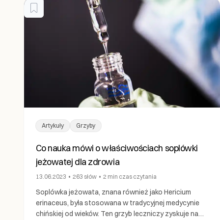
Artykuły
Grzyby
Co nauka mówi o właściwościach soplówki
jeżowatej dla zdrowia
13.06.2023
•
263
słów
•
2 min
czas czytania
Soplówka jeżowata, znana również jako Hericium
erinaceus, była stosowana w tradycyjnej medycynie
chińskiej od wieków. Ten grzyb leczniczy zyskuje na