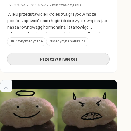
19.08.2024
•
1355
słów
•
7 min
czas czytania
Wielu przedstawicieli królestwa grzybów może
pomóc zapewnić nam długie i dobre życie, wspierając
nasza równowagę hormonalna i stanowiąc
zdrowszą, bardziej etyczną i ekologiczną alternatywę
dla wielu używek, leków i syntetycznych
#
Grzyby medyczne
#
Medycyna naturalna
suplementów.” Czy wiesz, że gdyby porównać okres,
w którym człowiek ewolucyjnie zmienił środowisko
Przeczytaj więcej
życia, z sawannowo-leśnego na uprzemysłowione do
średniego czasu życia, to trwałby on zaledwie […]