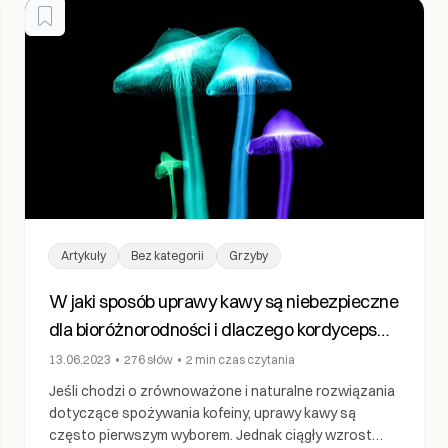
Artykuły
Bez kategorii
Grzyby
W jaki sposób uprawy kawy są niebezpieczne
dla bioróżnorodności i dlaczego kordyceps
jest lepszym rozwiązaniem
13.06.2023
•
276
słów
•
2 min
czas czytania
Jeśli chodzi o zrównoważone i naturalne rozwiązania
dotyczące spożywania kofeiny, uprawy kawy są
często pierwszym wyborem. Jednak ciągły wzrost