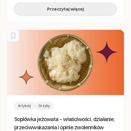
namiętności – od legendarnych ostryg Casanovy po
Przeczytaj więcej
tajemnicze eliksiry miłosne w tradycyjnej medycynie
wschodniej. […]
Artykuły
Grzyby
Soplówka jeżowata – właściwości, działanie,
przeciwwskazania i opinie zwolenników