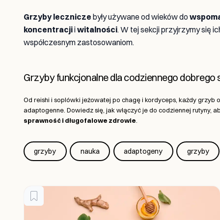
Grzyby lecznicze
były używane od wieków do
wspoma
koncentracji
i
witalności
. W tej sekcji przyjrzymy się ic
współczesnym zastosowaniom.
Grzyby funkcjonalne dla codziennego dobreg
Od reishi i soplówki jeżowatej po chagę i kordyceps, każdy grzyb 
adaptogenne. Dowiedz się, jak włączyć je do codziennej rutyny,
sprawność i długofalowe zdrowie
.
grzyby
nauka
adaptogeny
grzyby