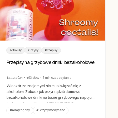
Artykuły
Grzyby
Przepisy
Przepisy na grzybowe drinki bezalkoholowe
12.12.2024
•
493
słów
•
3 min
czas czytania
Wieczór ze znajomymi nie musi wiązać się z
alkoholem. Zobacz jak przyrządzić domowe
bezalkoholowe drinki na bazie grzybowego napoju
funkcjonalnego Shroom! KIWI POWER Ten
bezalkoholowy drink, dzięki zawartości soplówki
#
Adaptogeny
#
Grzyby medyczne
jeżowatej i maczużnika bojowego, pobudzi Cię i doda