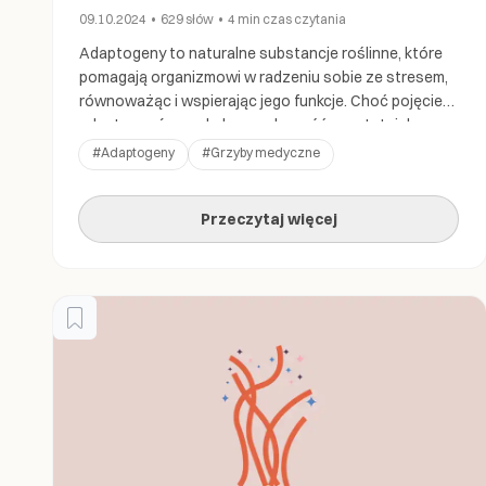
09.10.2024
•
629
słów
•
4 min
czas czytania
Adaptogeny to naturalne substancje roślinne, które
pomagają organizmowi w radzeniu sobie ze stresem,
równoważąc i wspierając jego funkcje. Choć pojęcie
adaptogenów zyskało popularność w ostatnich
latach, ich korzenie sięgają tysięcy lat wstecz, do
#
Adaptogeny
#
Grzyby medyczne
tradycyjnych praktyk leczniczych w Azji, Rosji czy
Indiach. Jak działają adaptogeny? Adaptogeny działają
Przeczytaj więcej
poprzez modulowanie reakcji organizmu na stres –
zarówno fizyczny, […]