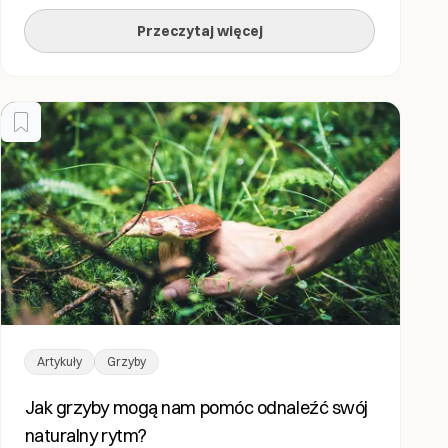
energii. Kto potrzebuje kofeiny, gdy siła natury może
Przeczytaj więcej
równie dobrze stawiać na nogi? Składniki: Czas
przygotowania: 5 minut […]
Artykuły
Grzyby
Jak grzyby mogą nam pomóc odnaleźć swój
naturalny rytm?