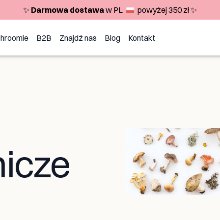
✨
Darmowa dostawa
w PL
powyżej 350 zł ✨
shroomie
B2B
Znajdź nas
Blog
Kontakt
nicze