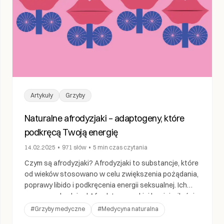
Artykuły
Grzyby
Naturalne afrodyzjaki – adaptogeny, które
podkręcą Twoją energię
14.02.2025
•
971
słów
•
5 min
czas czytania
Czym są afrodyzjaki? Afrodyzjaki to substancje, które
od wieków stosowano w celu zwiększenia pożądania,
poprawy libido i podkręcenia energii seksualnej. Ich
nazwa pochodzi od Afrodyty – greckiej bogini miłości,
piękna i płodności. Starożytne kultury na całym
#
Grzyby medyczne
#
Medycyna naturalna
świecie poszukiwały sposobów na podkręcenie