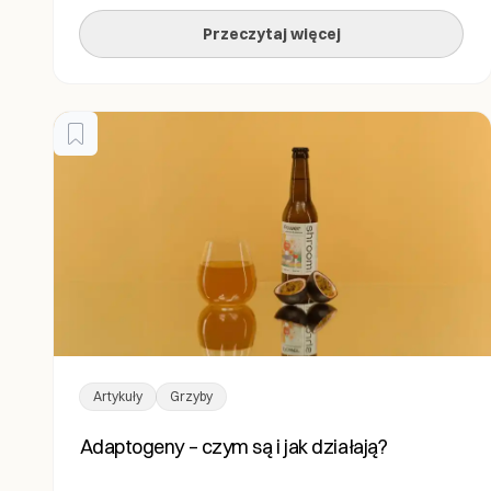
zarządzania stresem i wzmacniania ogólnej
Przeczytaj więcej
witalności. W tym artykule zgłębimy, czym są
adaptogeny, jak działają i dlaczego warto rozważyć
ich […]
Artykuły
Grzyby
Adaptogeny – czym są i jak działają?