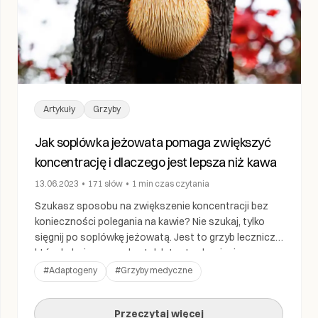
Artykuły
Grzyby
Jak soplówka jeżowata pomaga zwiększyć
koncentrację i dlaczego jest lepsza niż kawa
13.06.2023
•
171
słów
•
1 min
czas czytania
Szukasz sposobu na zwiększenie koncentracji bez
konieczności polegania na kawie? Nie szukaj, tylko
sięgnij po soplówkę jeżowatą. Jest to grzyb leczniczy,
który był używany od setek lat w tradycyjnej
medycynie chińskiej. Ostatnio zyskuje uwagę ze
#
Adaptogeny
#
Grzyby medyczne
względu na silne działanie nootropowe i zdolność do
poprawy wydajności poznawczej. Oprócz korzyści
Przeczytaj więcej
poznawczych wykazano, że grzyb ten ma również […]