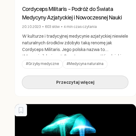
Cordyceps Militaris – Podróż do Świata
Medycyny Azjatyckiej i Nowoczesnej Nauki
20.10.2023
•
603
słów
•
4 min
czas czytania
W kulturze i tradycyjnej medycynie azjatyckiej niewiele
naturalnych środków zdobyło taką renomę jak
Cordyceps Militaris. Jego polska nazwa to
“Maczużnik bojowy“. Często nazywany “Himalajskim
Złotem” ten niezwykły grzyb posiada bogatą historię
#
Grzyby medyczne
#
Medycyna naturalna
stosowania w praktykach leczniczych na obszarze
Azji. Dziś nowoczesna nauka odsłania niesamowite
Przeczytaj więcej
korzyści zdrowotne związane z tym niezwykłym
grzybym. Badania potwierdzają to, co od […]