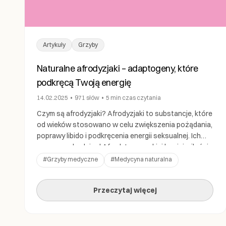
Artykuły
Grzyby
Naturalne afrodyzjaki – adaptogeny, które
podkręcą Twoją energię
14.02.2025
•
971
słów
•
5 min
czas czytania
Czym są afrodyzjaki? Afrodyzjaki to substancje, które
od wieków stosowano w celu zwiększenia pożądania,
poprawy libido i podkręcenia energii seksualnej. Ich
nazwa pochodzi od Afrodyty – greckiej bogini miłości,
piękna i płodności. Starożytne kultury na całym
#
Grzyby medyczne
#
Medycyna naturalna
świecie poszukiwały sposobów na podkręcenie
namiętności – od legendarnych ostryg Casanovy po
Przeczytaj więcej
tajemnicze eliksiry miłosne w tradycyjnej medycynie
wschodniej. […]