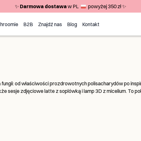
✨
Darmowa dostawa
w PL
powyżej 350 zł ✨
shroomie
B2B
Znajdź nas
Blog
Kontakt
a fungii: od właściwości prozdrowotnych polisacharydów po insp
że sesje zdjęciowe latte z soplówką i lamp 3D z micelium. To po