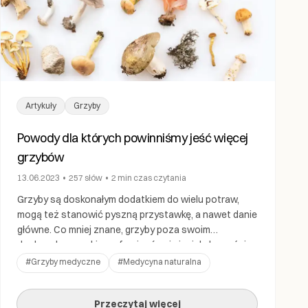
Artykuły
Grzyby
Powody dla których powinniśmy jeść więcej
grzybów
13.06.2023
•
257
słów
•
2 min
czas czytania
Grzyby są doskonałym dodatkiem do wielu potraw,
mogą też stanowić pyszną przystawkę, a nawet danie
główne. Co mniej znane, grzyby poza swoim
doskonałym smakiem oferują również wiele korzyści
zdrowotnych. Oto kilka powodów, dla których warto
#
Grzyby medyczne
#
Medycyna naturalna
włączyć grzyby do swojej diety. Po pierwsze, są pełne
witamin i minerałów, które mogą pomóc w utrzymaniu
Przeczytaj więcej
zdrowego układu odpornościowego. […]