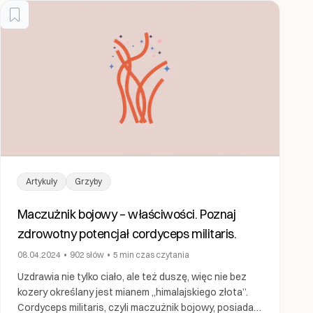
Artykuły
Grzyby
Maczużnik bojowy – właściwości. Poznaj
zdrowotny potencjał cordyceps militaris.
08.04.2024
•
902
słów
•
5 min
czas czytania
Uzdrawia nie tylko ciało, ale też duszę, więc nie bez
kozery określany jest mianem „himalajskiego złota”.
Cordyceps militaris, czyli maczużnik bojowy, posiada