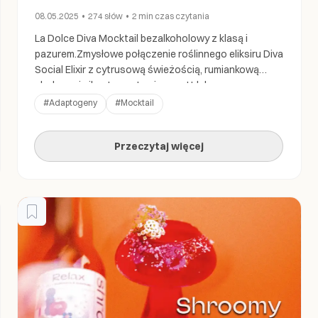
08.05.2025
•
274
słów
•
2 min
czas czytania
La Dolce Diva Mocktail bezalkoholowy z klasą i
pazurem.Zmysłowe połączenie roślinnego eliksiru Diva
Social Elixir z cytrusową świeżością, rumiankową
słodyczą i pikantną nutą pieprzu. Udekorowany
przypalanym grejpfrutem, który dodaje dramatyzmu i
#
Adaptogeny
#
Mocktail
głębi aromatu. Idealny na wieczory, gdy chcesz
błyszczeć – bez promila alkoholu. Składniki: Sprzęt:
Przeczytaj więcej
Wykonanie: 🧠 Tip barmański: Syrop rumiankowy
możesz zrobić sam – zaparz mocno rumianek, […]