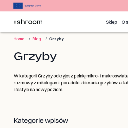
Sklep
O 
Home
/
Blog
/
Grzyby
Grzyby
W kategorii Grzyby odkryjesz pełnię mikro- i makroświat
rozmowy z mikologami, poradniki zbierania grzybów, a tak
lifestyle na nowy poziom.
Kategorie wpisów