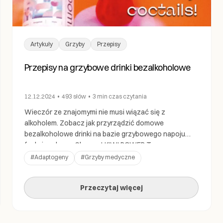
Artykuły
Grzyby
Przepisy
Przepisy na grzybowe drinki bezalkoholowe
12.12.2024
•
493
słów
•
3 min
czas czytania
Wieczór ze znajomymi nie musi wiązać się z
alkoholem. Zobacz jak przyrządzić domowe
bezalkoholowe drinki na bazie grzybowego napoju
funkcjonalnego Shroom! KIWI POWER Ten
bezalkoholowy drink, dzięki zawartości soplówki
#
Adaptogeny
#
Grzyby medyczne
jeżowatej i maczużnika bojowego, pobudzi Cię i doda
energii. Kto potrzebuje kofeiny, gdy siła natury może
Przeczytaj więcej
równie dobrze stawiać na nogi? Składniki: Czas
przygotowania: 5 minut […]