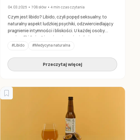
04.03.2025
•
708
słów
•
4 min
czas czytania
Czym jest libido? Libido, czyli popęd seksualny, to
naturalny aspekt ludzkiej psychiki, odzwierciedlający
pragnienie intymności i bliskości. U każdej osoby
poziom libido jest inny i może zmieniać się w ciągu
życia, reagując na hormony, stan emocjonalny, styl
#
Libido
#
Medycyna naturalna
życia czy relacje z innymi ludźmi. Co wpływa na poziom
libido? 1. Hormony Hormony płciowe, takie jak
Przeczytaj więcej
estrogen, […]