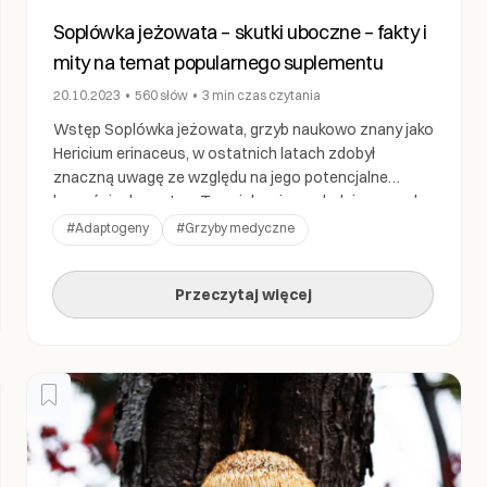
Soplówka jeżowata – skutki uboczne – fakty i
mity na temat popularnego suplementu
20.10.2023
•
560
słów
•
3 min
czas czytania
Wstęp Soplówka jeżowata, grzyb naukowo znany jako
Hericium erinaceus, w ostatnich latach zdobył
znaczną uwagę ze względu na jego potencjalne
korzyści zdrowotne. Ten ciekawie wyglądający grzyb,
przypominający grzywę lwa, był używany przez wieki w
#
Adaptogeny
#
Grzyby medyczne
tradycyjnej medycynie chińskiej. Zyskał reputację
naturalnego nootropu, oferującego potencjalne
Przeczytaj więcej
korzyści kognitywne i neurologiczne. Jednak, jak w
przypadku wielu suplementów diety lub […]