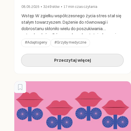
08.05.2025
•
3249
słów
•
17 min
czas czytania
Wstęp W zgiełku współczesnego życia stres stał się
stałym towarzyszem. Dążenie do równowagi i
dobrostanu skłoniło wielu do poszukiwania
naturalnych środków zaradczych, a tutaj wkraczają
adaptogeny. To naturalne wojowniki przeciwko
#
Adaptogeny
#
Grzyby medyczne
stresowi, oferujące holistyczne podejście do
zarządzania stresem i wzmacniania ogólnej
Przeczytaj więcej
witalności. W tym artykule zgłębimy, czym są
adaptogeny, jak działają i dlaczego warto rozważyć
ich […]