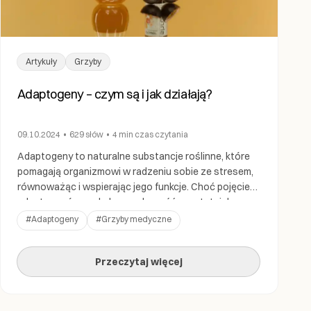
Artykuły
Grzyby
Adaptogeny – czym są i jak działają?
09.10.2024
•
629
słów
•
4 min
czas czytania
Adaptogeny to naturalne substancje roślinne, które
pomagają organizmowi w radzeniu sobie ze stresem,
równoważąc i wspierając jego funkcje. Choć pojęcie
adaptogenów zyskało popularność w ostatnich
latach, ich korzenie sięgają tysięcy lat wstecz, do
#
Adaptogeny
#
Grzyby medyczne
tradycyjnych praktyk leczniczych w Azji, Rosji czy
Indiach. Jak działają adaptogeny? Adaptogeny działają
Przeczytaj więcej
poprzez modulowanie reakcji organizmu na stres –
zarówno fizyczny, […]