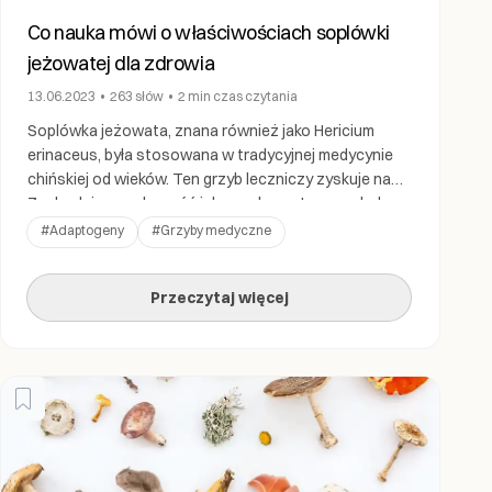
Co nauka mówi o właściwościach soplówki
jeżowatej dla zdrowia
13.06.2023
•
263
słów
•
2 min
czas czytania
Soplówka jeżowata, znana również jako Hericium
erinaceus, była stosowana w tradycyjnej medycynie
chińskiej od wieków. Ten grzyb leczniczy zyskuje na
Zachodzie popularność jako suplement ze względu na
jego potencjalne korzyści zdrowotne. Soplówka
#
Adaptogeny
#
Grzyby medyczne
jeżowata zawiera szereg związków bioaktywnych, w
tym polisacharydy, hericenony i erinacyny, które uważa
Przeczytaj więcej
się za odpowiedzialne za jego działanie
prozdrowotne. Badania wykazały, że […]