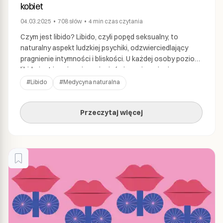
kobiet
04.03.2025
•
708
słów
•
4 min
czas czytania
Czym jest libido? Libido, czyli popęd seksualny, to
naturalny aspekt ludzkiej psychiki, odzwierciedlający
pragnienie intymności i bliskości. U każdej osoby poziom
libido jest inny i może zmieniać się w ciągu życia,
reagując na hormony, stan emocjonalny, styl życia czy
#
Libido
#
Medycyna naturalna
relacje z innymi ludźmi. Co wpływa na poziom libido? 1.
Hormony Hormony płciowe, takie jak estrogen, […]
Przeczytaj więcej