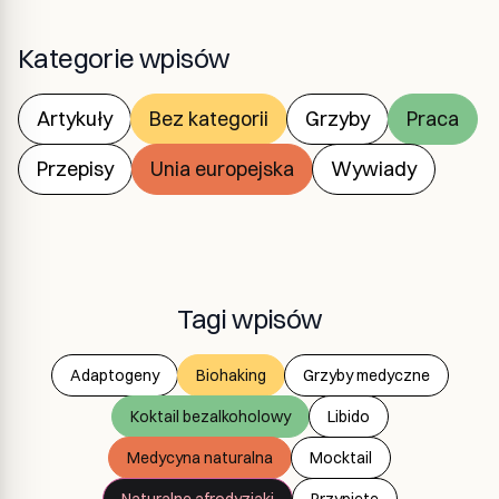
Kategorie wpisów
Artykuły
Bez kategorii
Grzyby
Praca
Przepisy
Unia europejska
Wywiady
Tagi wpisów
Adaptogeny
Biohaking
Grzyby medyczne
Koktail bezalkoholowy
Libido
Medycyna naturalna
Mocktail
Naturalne afrodyzjaki
Przypięte