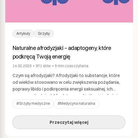
Artykuły
Grzyby
Naturalne afrodyzjaki – adaptogeny, które
podkręcą Twoją energię
14.02.2025
•
971
słów
•
5 min
czas czytania
Czym są afrodyzjaki? Afrodyzjaki to substancje, które
od wieków stosowano w celu zwiększenia pożądania,
poprawy libido i podkręcenia energii seksualnej. Ich
nazwa pochodzi od Afrodyty – greckiej bogini miłości,
piękna i płodności. Starożytne kultury na całym świecie
#
Grzyby medyczne
#
Medycyna naturalna
poszukiwały sposobów na podkręcenie namiętności –
od legendarnych ostryg Casanovy po tajemnicze eliksiry
Przeczytaj więcej
miłosne w tradycyjnej medycynie wschodniej. […]