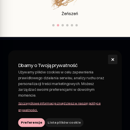
Imbir
✕
shroom
Dbamy o Twoją prywatność
Shroom - napój wellness z grzybami leczniczymi.
Używamy plików cookies w celu zapewnienia
Funkcjonalny napój z grzybami leczniczymi. Adaptogeny i
prawidłowego działania serwisu, analizy ruchu oraz
rośliny w pysznych, owocowych napojach. Nie kombucha,
personalizacji treści marketingowych. Możesz
nie piwo.
zarządzać swoimi preferencjami w dowolnym
momencie.
NIP 7162830959
Szczegółowe informacje znajdziesz w naszej polityce
hii@shroom4you.com
prywatności.
Preferencje
Lista plików cookie
Na skróty