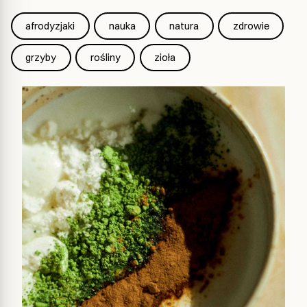
afrodyzjaki
nauka
natura
zdrowie
grzyby
rośliny
zioła