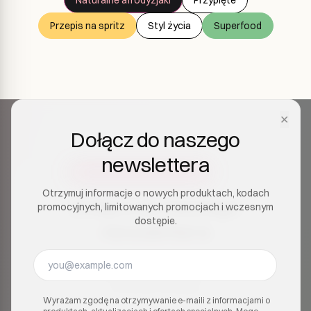
Przepis na spritz
Styl życia
Superfood
✕
Dołącz do naszego
newslettera
Otrzymuj informacje o nowych produktach, kodach
Dołącz do naszego
promocyjnych, limitowanych promocjach i wczesnym
dostępie.
newslettera
Otrzymuj informacje o nowych produktach, kodach
promocyjnych, limitowanych promocjach i
wczesnym dostępie.
Wyrażam zgodę na otrzymywanie e-maili z informacjami o