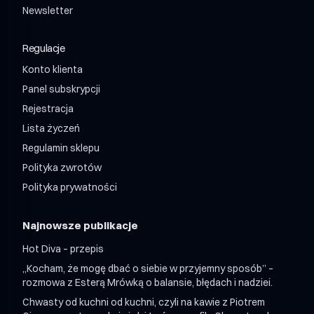
Shroom Power Napój Wellness z Adaptogenami 750ml
Shroom x BROS Matcha Latte
Newsletter
Shroom Power 12 / miesiąc
Shroom Relax Napój Wellness z Adaptogenami 750ml
Shroom Relax 12 / miesiąc
Regulacje
Shroom Mix 12 + 12 / miesiąc
Shroom Mix 24 + 24 / miesiąc
Konto klienta
Panel subskrypcji
Rejestracja
Lista życzeń
Regulamin sklepu
Polityka zwrotów
Polityka prywatności
Najnowsze publikacje
Hot Diva – przepis
„Kocham, że mogę dbać o siebie w przyjemny sposób” –
rozmowa z Esterą Mrówką o balansie, błędach i nadziei.
Chwasty od kuchni od kuchni, czyli na kawie z Piotrem