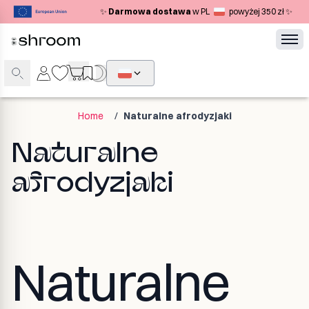
✨
Darmowa dostawa
w PL
powyżej 350 zł ✨
Home
/
Naturalne afrodyzjaki
Naturalne
afrodyzjaki
Naturalne