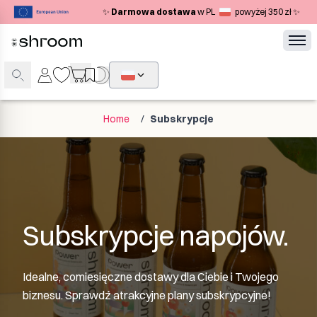
✨
Darmowa dostawa
w PL
powyżej 350 zł ✨
Home
/
Subskrypcje
Subskrypcje napojów.
Idealne, comiesięczne dostawy dla Ciebie i Twojego
biznesu. Sprawdź atrakcyjne plany subskrypcyjne!