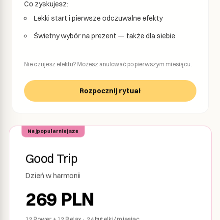
Co zyskujesz:
Lekki start i pierwsze odczuwalne efekty
Świetny wybór na prezent — także dla siebie
Nie czujesz efektu? Możesz anulować po pierwszym miesiącu.
Rozpocznij rytuał
Najpopularniejsze
Good Trip
Dzień w harmonii
269
PLN
12 Power + 12 Relax · 24 butelki / miesiąc