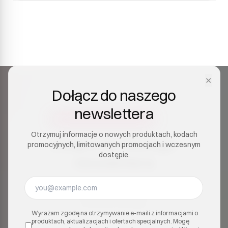
W przypadku jakichkolwiek wątpliwości, czy
Shroom jest dla Ciebie odpowiedni, skonsultuj się z
lekarzem. Zawsze spożywaj odpowiedzialnie.
✕
Dołącz do naszego
newslettera
Otrzymuj informacje o nowych produktach, kodach
Dołącz do naszego
promocyjnych, limitowanych promocjach i wczesnym
dostępie.
newslettera
Otrzymuj informacje o nowych produktach, kodach
promocyjnych, limitowanych promocjach i
wczesnym dostępie.
Wyrażam zgodę na otrzymywanie e-maili z informacjami o
produktach, aktualizacjach i ofertach specjalnych. Mogę