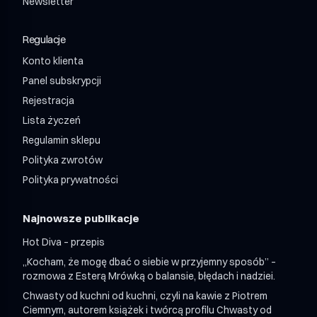
Newsletter
Shroom Power 12 / miesiąc
Shroom Relax Napój Wellness z Adaptogenami 750ml
Shroom Relax 12 / miesiąc
Regulacje
Shroom Mix 12 + 12 / miesiąc
Shroom Mix 24 + 24 / miesiąc
Konto klienta
Panel subskrypcji
Rejestracja
Lista życzeń
Regulamin sklepu
Polityka zwrotów
Polityka prywatności
Najnowsze publikacje
Hot Diva – przepis
„Kocham, że mogę dbać o siebie w przyjemny sposób” –
rozmowa z Esterą Mrówką o balansie, błędach i nadziei.
Chwasty od kuchni od kuchni, czyli na kawie z Piotrem
Ciemnym, autorem książek i twórcą profilu Chwasty od