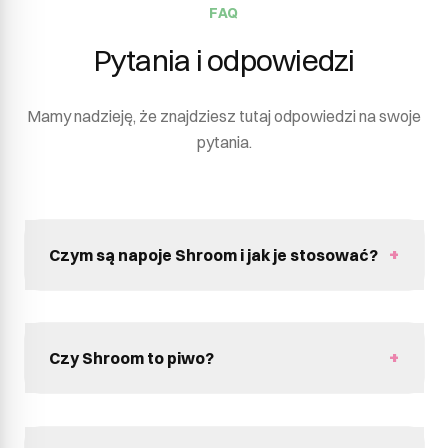
FAQ
Pytania i odpowiedzi
Mamy nadzieję, że znajdziesz tutaj odpowiedzi na swoje
pytania.
Czym są napoje Shroom i jak je stosować?
Napoje Shroom to bezalkoholowe napoje
funkcjonalne stworzone z myślą o naturalnym
wsparciu ciała i umysłu.
Shroom Power
wspiera
Czy Shroom to piwo?
energię i koncentrację, natomiast
Shroom Relax
Nie. Shroom to napoje bezalkoholowe z dodatkiem
pomaga się wyciszyć.
ekstraktów z grzybów funkcjonalnych. Shroom
Łączą adaptogeny wspierające równowagę