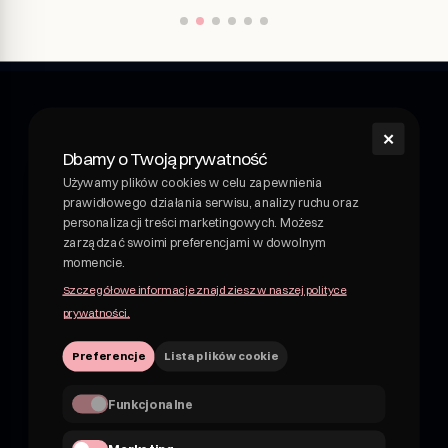
✕
shroom
Dbamy o Twoją prywatność
Shroom - napój wellness z grzybami leczniczymi.
Używamy plików cookies w celu zapewnienia
Funkcjonalny napój z grzybami leczniczymi. Adaptogeny i
prawidłowego działania serwisu, analizy ruchu oraz
rośliny w pysznych, owocowych napojach. Nie kombucha,
personalizacji treści marketingowych. Możesz
nie piwo.
zarządzać swoimi preferencjami w dowolnym
momencie.
NIP 7162830959
Szczegółowe informacje znajdziesz w naszej polityce
hii@shroom4you.com
prywatności.
Preferencje
Lista plików cookie
Na skróty
O shroomie
Funkcjonalne
shroom dla B2B