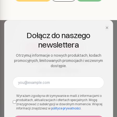
✕
Dołącz do naszego
newslettera
Otrzymuj informacje o nowych produktach, kodach
Dołącz do naszego
promocyjnych, limitowanych promocjach i wczesnym
dostępie.
newslettera
Otrzymuj informacje o nowych produktach, kodach
promocyjnych, limitowanych promocjach i
wczesnym dostępie.
Wyrażam zgodę na otrzymywanie e-maili z informacjami o
produktach, aktualizacjach i ofertach specjalnych. Mogę
zrezygnować z subskrypcji w dowolnym momencie. Więcej
informacji znajdziesz w
polityce prywatności
.