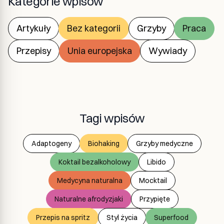
Kategorie wpisów
Artykuły
Bez kategorii
Grzyby
Praca
Przepisy
Unia europejska
Wywiady
Tagi wpisów
Adaptogeny
Biohaking
Grzyby medyczne
Koktail bezalkoholowy
Libido
Medycyna naturalna
Mocktail
Naturalne afrodyzjaki
Przypięte
Przepis na spritz
Styl życia
Superfood