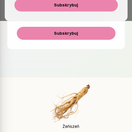
Wyrażam zgodę na otrzymywanie e-maili z informacjami
Subskrybuj
o produktach, aktualizacjach i ofertach specjalnych. Mogę
zrezygnować z subskrypcji w dowolnym momencie.
Więcej informacji znajdziesz w
polityce prywatności
.
Subskrybuj
Żeńszeń