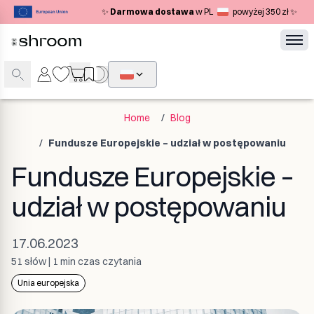
✨
Darmowa dostawa
w PL
powyżej 350 zł ✨
Home
/
Blog
/
Fundusze Europejskie – udział w postępowaniu
Fundusze Europejskie –
udział w postępowaniu
17.06.2023
51
słów
|
1 min
czas czytania
Unia europejska