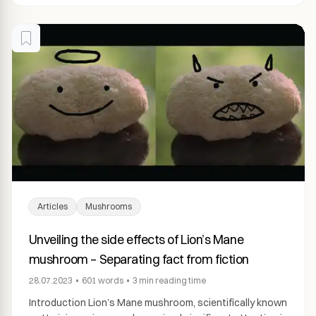
Articles
Mushrooms
Unveiling the side effects of Lion’s Mane
mushroom – Separating fact from fiction
28.07.2023
•
601
words
•
3 min
reading time
Introduction Lion’s Mane mushroom, scientifically known