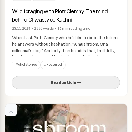
Wild foraging with Piotr Ciemny: The mind
behind Chwasty od Kuchni
23.11.2025
•
2990
words
•
15 min
reading time
When I ask Piotr Ciemny who he’d like to be in the future,
he answers without hesitation: “A mushroom. Or a
millennial’s dog.” And only then he adds that, truthfully,
he’s just… happy. And it’s hard not to believe him — after
all, we’re talking about a man who can walk halfway
#
chef stories
#
Featured
across Copenhagen in […]
Read article →