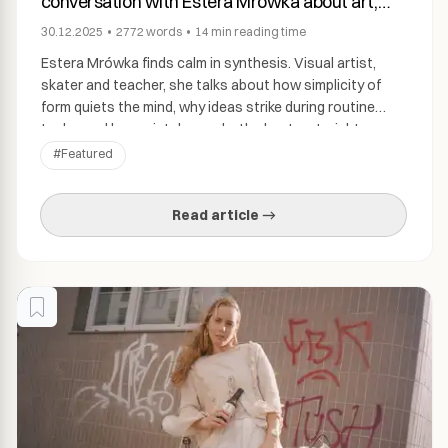
conversation with Estera Mrówka about art,
synthesis and self-care.
30.12.2025
•
2772
words
•
14 min
reading time
Estera Mrówka finds calm in synthesis. Visual artist,
skater and teacher, she talks about how simplicity of
form quiets the mind, why ideas strike during routine
tasks, and how mistakes make the best material. In
conversation with Kamila Knap, she shares her approach
#
Featured
to creating – and to life. photo: Ola Walków Interview:
Kamila Knap, […]
Read article →