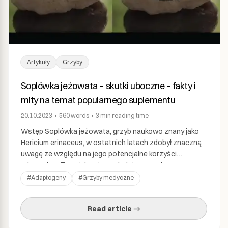
Artykuły
Grzyby
Soplówka jeżowata – skutki uboczne – fakty i
mity na temat popularnego suplementu
20.10.2023
•
560
words
•
3 min
reading time
Wstęp Soplówka jeżowata, grzyb naukowo znany jako
Hericium erinaceus, w ostatnich latach zdobył znaczną
uwagę ze względu na jego potencjalne korzyści
zdrowotne. Ten ciekawie wyglądający grzyb,
przypominający grzywę lwa, był używany przez wieki w
#
Adaptogeny
#
Grzyby medyczne
tradycyjnej medycynie chińskiej. Zyskał reputację
naturalnego nootropu, oferującego potencjalne korzyści
Read article →
kognitywne i neurologiczne. Jednak, jak w przypadku
wielu suplementów diety lub […]