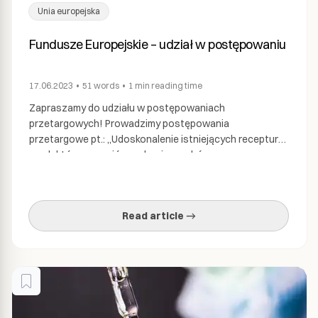
Unia europejska
Fundusze Europejskie – udział w postępowaniu
17.06.2023
•
51
words
•
1 min
reading time
Zapraszamy do udziału w postępowaniach
przetargowych! Prowadzimy postępowania
przetargowe pt.: „Udoskonalenie istniejących receptur
produktów – napojów na bazie grzybów oraz
optymalizacja technologii produkcji z uwzględnieniem
cech jakościowych” Dowiedz się więcej „Przemysłowe
butelkowanie napojów ze składnikami” Dowiedz się
Read article →
więcej