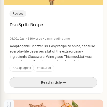
Recipes
Diva Spritz Recipe
03.09.2025
•
386
words
•
2 min
reading time
Adaptogenic Spritzer 0% Easy recipe to shine, because
everyday life deserves a bit of the extraordinary.
Ingredients Glassware: Wine glass This mocktail was
created by Kamila and Aga Co-founders of Shroom.
Instructions Tips: Classic Indian Tonic is a great choice
#
Adaptogens
#
Featured
for a crisp, balanced flavor. If you’re feeling adventurous,
try floral or red fruit tonics […]
Read article →