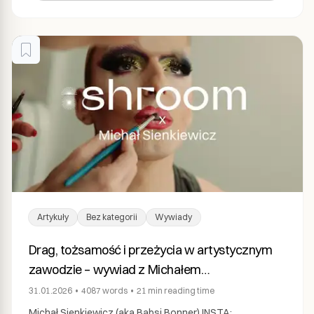
Artykuły
Bez kategorii
Wywiady
Drag, tożsamość i przeżycia w artystycznym
zawodzie – wywiad z Michałem
Sienkiewiczem
31.01.2026
•
4087
words
•
21 min
reading time
Michał Sienkiewicz (aka Babsi Bonner) INSTA: