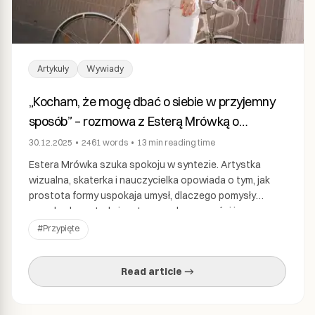
Artykuły
Wywiady
„Kocham, że mogę dbać o siebie w przyjemny
sposób” – rozmowa z Esterą Mrówką o
balansie, błędach i nadziei.
30.12.2025
•
2461
words
•
13 min
reading time
Estera Mrówka szuka spokoju w syntezie. Artystka
wizualna, skaterka i nauczycielka opowiada o tym, jak
prostota formy uspokaja umysł, dlaczego pomysły
przychodzą w trakcie rutynowych czynności i czemu
błędy są najlepszym materiałem do pracy. W rozmowie z
#
Przypięte
Kamilą Knap dzieli się swoim podejściem do tworzenia – i
do życia. fot. Ola Walków Wywiad: Kamila Knap, […]
Read article →