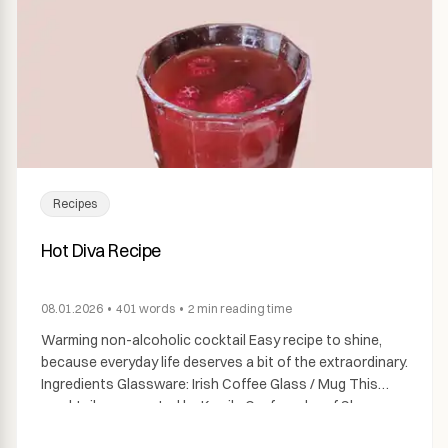
Recipes
Hot Diva Recipe
08.01.2026
•
401
words
•
2 min
reading time
Warming non-alcoholic cocktail Easy recipe to shine,
because everyday life deserves a bit of the extraordinary.
Ingredients Glassware: Irish Coffee Glass / Mug This
mocktail was created by Kamila Co-founder of Shroom.
Instructions Glassware: Irish coffee glass The result: