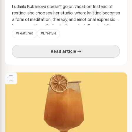
Ludmila Bubanova doesn’t go on vacation. Instead of
resting, she chooses her studio, where knitting becomes
a form of meditation, therapy, and emotional expression.
In conversation with Kamila Knap, she talks about the
power of daily practice, bodily inspirations, culturally
#
Featured
#
Lifestyle
rooted shame, and why an artist’s life constantly teeters
between freedom and uncertainty. Interview: Kamila […]
Read article →