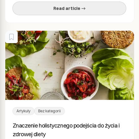
polisacharydy, hericenony i erinacyny, które uważa się za
Read article →
odpowiedzialne za jego działanie prozdrowotne. Badania
wykazały, że […]
Artykuły
Bez kategorii
Znaczenie holistycznego podejścia do życia i
zdrowej diety