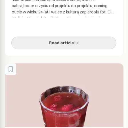
babsi_boner o życiu od projektu do projektu, coming
oucie w wieku 24 lat i walce z kulturą zapierdolu fot. Ola
Walków Wywiad: Kamila Knap, Shroom: Jak to się
wydarzyło, że się z Michała zrobiła babsi boner? Michał
Sienkiewicz:Zaczęło się to jakieś 15 lat temu, kiedy dla
żartów nagrywaliśmy filmiki. Miałem […]
Read article →