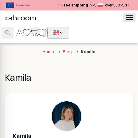
✨
Free shipping
in PL
over 350 PLN ✨
Home
/
Blog
/
Kamila
Kamila
Kamila