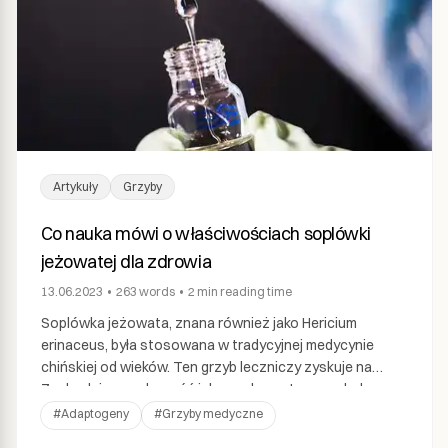
Artykuły
Grzyby
Co nauka mówi o właściwościach soplówki
jeżowatej dla zdrowia
13.06.2023
•
263
words
•
2 min
reading time
Soplówka jeżowata, znana również jako Hericium
erinaceus, była stosowana w tradycyjnej medycynie
chińskiej od wieków. Ten grzyb leczniczy zyskuje na
Zachodzie popularność jako suplement ze względu na
jego potencjalne korzyści zdrowotne. Soplówka
#
Adaptogeny
#
Grzyby medyczne
jeżowata zawiera szereg związków bioaktywnych, w tym