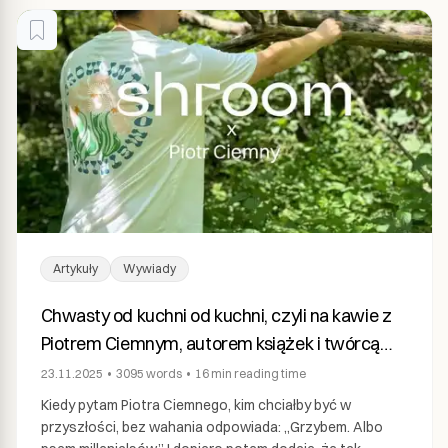
Artykuły
Wywiady
Chwasty od kuchni od kuchni, czyli na kawie z
Piotrem Ciemnym, autorem książek i twórcą
profilu Chwasty od Kuchni
23.11.2025
•
3095
words
•
16 min
reading time
Kiedy pytam Piotra Ciemnego, kim chciałby być w
przyszłości, bez wahania odpowiada: „Grzybem. Albo