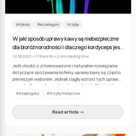
Artykuły
Bez kategorii
Grzyby
W jaki sposób uprawy kawy są niebezpieczne
dla bioróżnorodności i dlaczego kordyceps jest
lepszym rozwiązaniem
13.06.2023
•
276
words
•
2 min
reading time
Jeśli chodzi o zrównoważone i naturalne rozwiązania
dotyczące spożywania kofeiny, uprawy kawy są często
pierwszym wyborem. Jednak ciągły wzrost tych upraw
ma szkodliwy wpływ na bioróżnorodność. Chociaż kawa
jest ukochanym napojem wielu z nas, jej masowa
#
Adaptogeny
#
Grzyby medyczne
produkcja wywiera presję na środowisko i powoduje
utratę różnorodności biologicznej. Uprawy kawy
Read article →
wymagają dużych ilości ziemi, energii i wody, […]