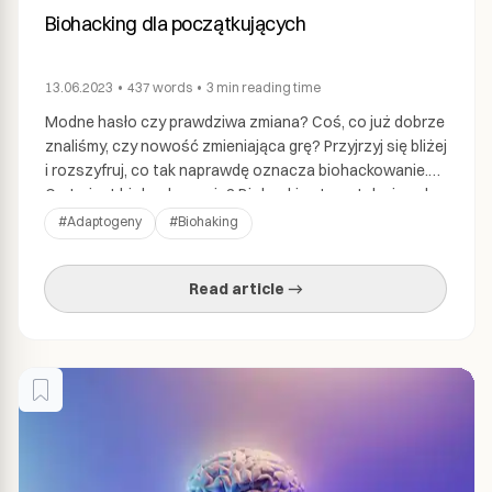
Biohacking dla początkujących
13.06.2023
•
437
words
•
3 min
reading time
Modne hasło czy prawdziwa zmiana? Coś, co już dobrze
znaliśmy, czy nowość zmieniająca grę? Przyjrzyj się bliżej
i rozszyfruj, co tak naprawdę oznacza biohackowanie.
Co to jest biohackowanie? Biohacking to sztuka i nauka
wprowadzania ukierunkowanych zmian w stylu życia w
#
Adaptogeny
#
Biohaking
celu poprawy sprawności fizycznej i umysłowej.
Obejmuje eksperymentowanie z różnymi technikami,
Read article →
odżywianiem i technologią w […]