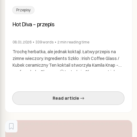
Przepisy
Hot Diva – przepis
08.01.2026
•
339
words
•
2 min
reading time
Trochę herbatka, ale jednak koktajl. Łatwy przepis na
zimne wieczory. Ingredients Szkło : Irish Coffee Glass /
Kubek ceramiczny Ten koktail stworzyła Kamila Knap –
co-founderka Shrooma 🙂 Instrukcje Glassware: Irish
coffee glass Efekt: ciepły, czerwony, rozgrzewający –
drink na wieczór dla siebie. Zamów Diva Social Elixir Diva
Social Elixir zawiera unikalną mieszankę soków i
Read article →
ekstraktów […]