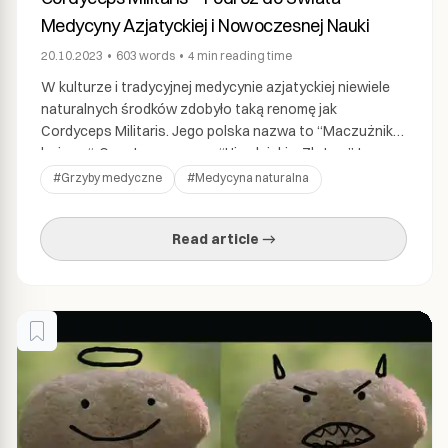
Medycyny Azjatyckiej i Nowoczesnej Nauki
20.10.2023
•
603
words
•
4 min
reading time
W kulturze i tradycyjnej medycynie azjatyckiej niewiele
naturalnych środków zdobyło taką renomę jak
Cordyceps Militaris. Jego polska nazwa to “Maczużnik
bojowy“. Często nazywany “Himalajskim Złotem” ten
niezwykły grzyb posiada bogatą historię stosowania w
#
Grzyby medyczne
#
Medycyna naturalna
praktykach leczniczych na obszarze Azji. Dziś
nowoczesna nauka odsłania niesamowite korzyści
Read article →
zdrowotne związane z tym niezwykłym grzybym. Badania
potwierdzają to, co od […]