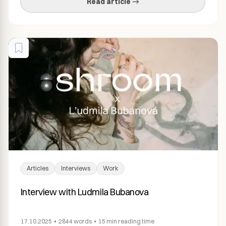
Read article →
wolności i niepewności. Wywiad: Kamila Knap, Shroom:
Zanim […]
Articles
Interviews
Work
Interview with Ludmila Bubanova
17.10.2025
•
2844
words
•
15 min
reading time