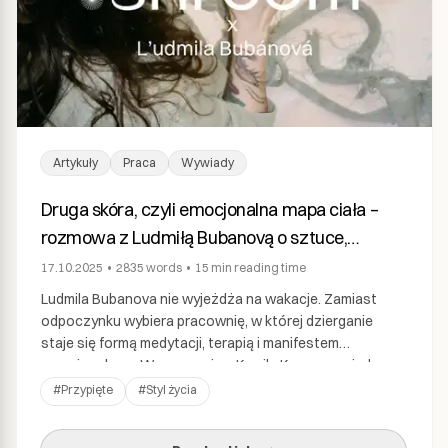
Artykuły
Praca
Wywiady
Druga skóra, czyli emocjonalna mapa ciała –
rozmowa z Ludmiłą Bubanovą o sztuce,
bliskości i tworzeniu.
17.10.2025
•
2835
words
•
15 min
reading time
Ludmila Bubanova nie wyjeżdża na wakacje. Zamiast
odpoczynku wybiera pracownię, w której dzierganie
staje się formą medytacji, terapią i manifestem
emocjonalnym. W rozmowie z Kamilą Knap opowiada o
sile codziennej praktyki, cielesnych inspiracjach,
#
Przypięte
#
Styl życia
wstydzie zakorzenionym w kulturze oraz o tym,
dlaczego życie artystki wciąż balansuje na granicy