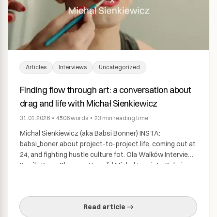
Articles
Interviews
Uncategorized
Finding flow through art: a conversation about
drag and life with Michał Sienkiewicz
31.01.2026
•
4506
words
•
23 min
reading time
Michał Sienkiewicz (aka Babsi Bonner) INSTA:
babsi_boner about project-to-project life, coming out at
24, and fighting hustle culture fot. Ola Walków Interview:
Kamila Knap, Shroom: How did Michał turn into Babsi
Bonér? Michał Sienkiewicz: Michał Sienkiewicz: It all
started about fifteen years ago, when we were making
videos just for fun. I had a flatmate at […]
Read article →