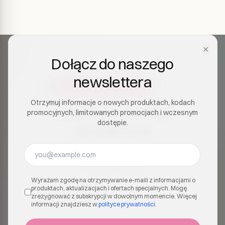
✕
Dołącz do naszego
newslettera
Otrzymuj informacje o nowych produktach, kodach
Dołącz do naszego
promocyjnych, limitowanych promocjach i wczesnym
dostępie.
newslettera
Otrzymuj informacje o nowych produktach, kodach
promocyjnych, limitowanych promocjach i
wczesnym dostępie.
Wyrażam zgodę na otrzymywanie e-maili z informacjami o
produktach, aktualizacjach i ofertach specjalnych. Mogę
zrezygnować z subskrypcji w dowolnym momencie. Więcej
informacji znajdziesz w
polityce prywatności
.