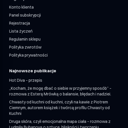
Shroom Mix 24 + 24 / miesiąc
Konto klienta
Panel subskrypcji
Rejestracja
Lista życzeń
Regulamin sklepu
Polityka zwrotów
Polityka prywatności
Najnowsze publikacje
Hot Diva – przepis
„Kocham, że mogę dbać o siebie w przyjemny sposób” –
rozmowa z Esterą Mrówką o balansie, błędach i nadziei.
Chwasty od kuchni od kuchni, czyli na kawie z Piotrem
Ciemnym, autorem książek i twórcą profilu Chwasty od
Kuchni
Druga skóra, czyli emocjonalna mapa ciała – rozmowa z
Ludmiłą Bubanovą o sztuce, bliskości i tworzeniu.