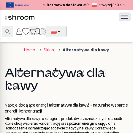
✨
Darmowa dostawa
w PL
powyżej 350 zł ✨
Home
/
Sklep
/
Alternatywa dla kawy
Alternatywa dla
kawy
Napoje dodające energii (alternatywa dla kawy) – naturalne wsparcie
energii i koncentracji
Alternatywa dla kawy to kategoria produktów przeznaczonych dla osób,
które chcą wspierać koncentrację oraz poziom energii w ciągu dnia,
jednocześnie ograniczając spożycie tradycyjnej kawy. Coraz więcej
konsumentów poszukuje rozwiązań pozwalających utrzymać stabilną