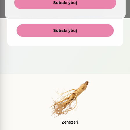
Wyrażam zgodę na otrzymywanie e-maili z informacjami
Subskrybuj
o produktach, aktualizacjach i ofertach specjalnych. Mogę
zrezygnować z subskrypcji w dowolnym momencie.
Więcej informacji znajdziesz w
polityce prywatności
.
Subskrybuj
Żeńszeń