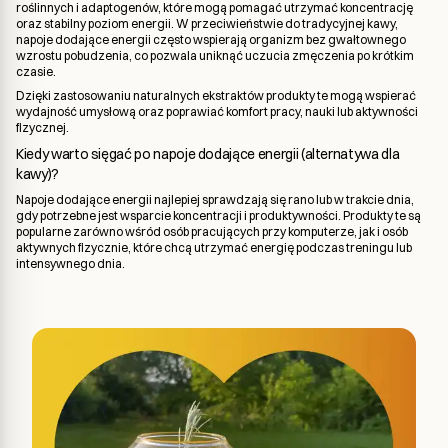
roślinnych i adaptogenów, które mogą pomagać utrzymać koncentrację
oraz stabilny poziom energii. W przeciwieństwie do tradycyjnej kawy,
napoje dodające energii często wspierają organizm bez gwałtownego
wzrostu pobudzenia, co pozwala uniknąć uczucia zmęczenia po krótkim
czasie.
Dzięki zastosowaniu naturalnych ekstraktów produkty te mogą wspierać
wydajność umysłową oraz poprawiać komfort pracy, nauki lub aktywności
fizycznej.
Kiedy warto sięgać po napoje dodające energii (alternatywa dla
kawy)?
Napoje dodające energii najlepiej sprawdzają się rano lub w trakcie dnia,
gdy potrzebne jest wsparcie koncentracji i produktywności. Produkty te są
popularne zarówno wśród osób pracujących przy komputerze, jak i osób
aktywnych fizycznie, które chcą utrzymać energię podczas treningu lub
intensywnego dnia.