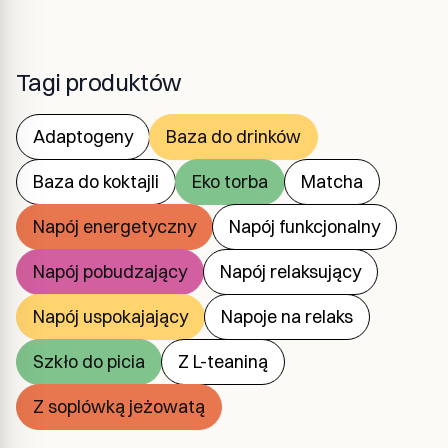
Tagi produktów
Adaptogeny
Baza do drinków
Baza do koktajli
Eko torba
Matcha
Napój energetyczny
Napój funkcjonalny
Napój pobudzający
Napój relaksujący
Napój uspokajający
Napoje na relaks
Szkło do picia
Z L-teaniną
Z soplówką jeżowatą