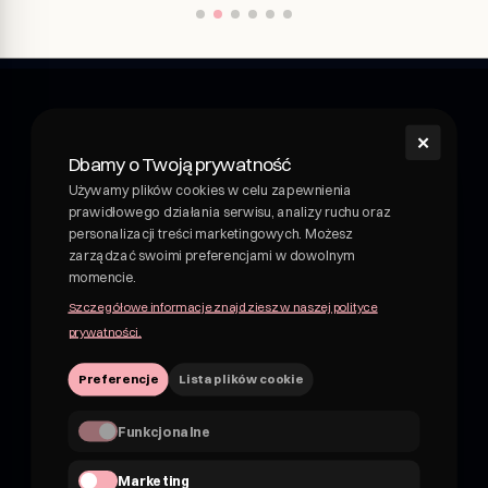
✕
shroom
Dbamy o Twoją prywatność
Shroom - napój wellness z grzybami leczniczymi.
Używamy plików cookies w celu zapewnienia
Funkcjonalny napój z grzybami leczniczymi. Adaptogeny i
prawidłowego działania serwisu, analizy ruchu oraz
rośliny w pysznych, owocowych napojach. Nie kombucha,
personalizacji treści marketingowych. Możesz
nie piwo.
zarządzać swoimi preferencjami w dowolnym
momencie.
NIP 7162830959
Szczegółowe informacje znajdziesz w naszej polityce
hii@shroom4you.com
prywatności.
Preferencje
Lista plików cookie
Na skróty
O shroomie
Funkcjonalne
shroom dla B2B
FAQ’s
Marketing