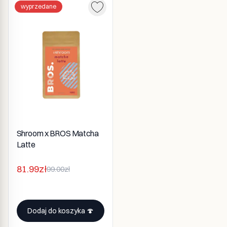
wyprzedane
Shroom x BROS Matcha
Latte
81.99zł
99.00zł
Dodaj do koszyka 🍄