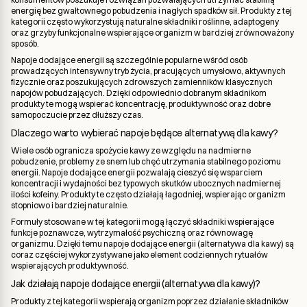
energię bez gwałtownego pobudzenia i nagłych spadków sił. Produkty z tej
kategorii często wykorzystują naturalne składniki roślinne, adaptogeny
oraz grzyby funkcjonalne wspierające organizm w bardziej zrównoważony
sposób.
Napoje dodające energii są szczególnie popularne wśród osób
prowadzących intensywny tryb życia, pracujących umysłowo, aktywnych
fizycznie oraz poszukujących zdrowszych zamienników klasycznych
napojów pobudzających. Dzięki odpowiednio dobranym składnikom
produkty te mogą wspierać koncentrację, produktywność oraz dobre
samopoczucie przez dłuższy czas.
Dlaczego warto wybierać napoje będące alternatywą dla kawy?
Wiele osób ogranicza spożycie kawy ze względu na nadmierne
pobudzenie, problemy ze snem lub chęć utrzymania stabilnego poziomu
energii. Napoje dodające energii pozwalają cieszyć się wsparciem
koncentracji i wydajności bez typowych skutków ubocznych nadmiernej
ilości kofeiny. Produkty te często działają łagodniej, wspierając organizm
stopniowo i bardziej naturalnie.
Formuły stosowane w tej kategorii mogą łączyć składniki wspierające
funkcje poznawcze, wytrzymałość psychiczną oraz równowagę
organizmu. Dzięki temu napoje dodające energii (alternatywa dla kawy) są
coraz częściej wykorzystywane jako element codziennych rytuałów
wspierających produktywność.
Jak działają napoje dodające energii (alternatywa dla kawy)?
Produkty z tej kategorii wspierają organizm poprzez działanie składników