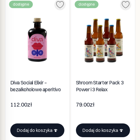
dostępne
dostępne
Diva Social Elixir –
Shroom Starter Pack 3
bezalkoholowe aperitivo
Power i 3 Relax
112.00zł
79.00zł
Dodaj do koszyka 🍄
Dodaj do koszyka 🍄