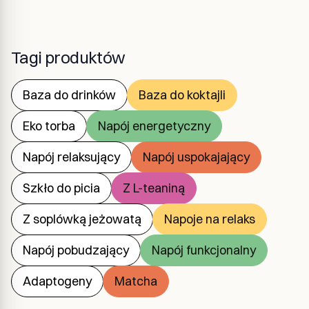
Tagi produktów
Baza do drinków
Baza do koktajli
Eko torba
Napój energetyczny
Napój relaksujący
Napój uspokajający
Szkło do picia
Z L-teaniną
Z soplówką jeżowatą
Napoje na relaks
Napój pobudzający
Napój funkcjonalny
Adaptogeny
Matcha