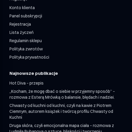
Shroom Mix 24 + 24 / miesiąc
Konto klienta
Panel subskrypcji
Rejestracja
Lista życzeń
Regulamin sklepu
Polityka zwrotów
Polityka prywatności
Najnowsze publikacje
Hot Diva – przepis
„Kocham, że mogę dbać o siebie w przyjemny sposób” –
rozmowa z Esterą Mrówką o balansie, błędach i nadziei.
Chwasty od kuchni od kuchni, czyli na kawie z Piotrem
Ciemnym, autorem książek i twórcą profilu Chwasty od
Kuchni
Druga skóra, czyli emocjonalna mapa ciała – rozmowa z
Ludmiłą Bubanovą o sztuce, bliskości i tworzeniu.