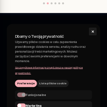
✕
shroom
Dbamy o Twoją prywatność
Shroom - napój wellness z grzybami leczniczymi.
Używamy plików cookies w celu zapewnienia
Funkcjonalny napój z grzybami leczniczymi. Adaptogeny i
prawidłowego działania serwisu, analizy ruchu oraz
rośliny w pysznych, owocowych napojach. Nie kombucha,
personalizacji treści marketingowych. Możesz
nie piwo.
zarządzać swoimi preferencjami w dowolnym
momencie.
NIP 7162830959
Szczegółowe informacje znajdziesz w naszej polityce
hii@shroom4you.com
prywatności.
Preferencje
Lista plików cookie
Na skróty
O shroomie
Funkcjonalne
shroom dla B2B
FAQ’s
Marketing