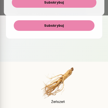
Wyrażam zgodę na otrzymywanie e-maili z informacjami
Subskrybuj
o produktach, aktualizacjach i ofertach specjalnych. Mogę
zrezygnować z subskrypcji w dowolnym momencie.
Więcej informacji znajdziesz w
polityce prywatności
.
Subskrybuj
Żeńszeń