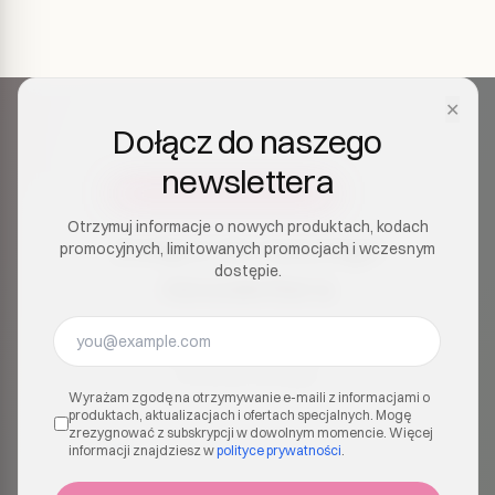
✕
Dołącz do naszego
newslettera
Otrzymuj informacje o nowych produktach, kodach
Dołącz do naszego
promocyjnych, limitowanych promocjach i wczesnym
dostępie.
newslettera
Otrzymuj informacje o nowych produktach, kodach
promocyjnych, limitowanych promocjach i
wczesnym dostępie.
Wyrażam zgodę na otrzymywanie e-maili z informacjami o
produktach, aktualizacjach i ofertach specjalnych. Mogę
zrezygnować z subskrypcji w dowolnym momencie. Więcej
informacji znajdziesz w
polityce prywatności
.