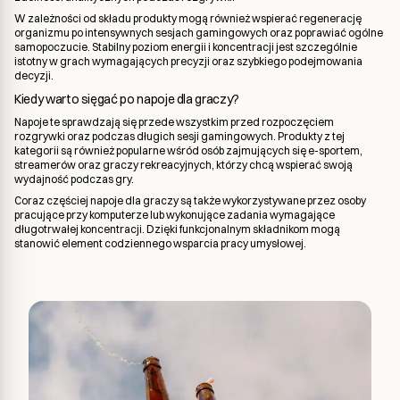
W zależności od składu produkty mogą również wspierać regenerację
organizmu po intensywnych sesjach gamingowych oraz poprawiać ogólne
samopoczucie. Stabilny poziom energii i koncentracji jest szczególnie
istotny w grach wymagających precyzji oraz szybkiego podejmowania
decyzji.
Kiedy warto sięgać po napoje dla graczy?
Napoje te sprawdzają się przede wszystkim przed rozpoczęciem
rozgrywki oraz podczas długich sesji gamingowych. Produkty z tej
kategorii są również popularne wśród osób zajmujących się e-sportem,
streamerów oraz graczy rekreacyjnych, którzy chcą wspierać swoją
wydajność podczas gry.
Coraz częściej napoje dla graczy są także wykorzystywane przez osoby
pracujące przy komputerze lub wykonujące zadania wymagające
długotrwałej koncentracji. Dzięki funkcjonalnym składnikom mogą
stanowić element codziennego wsparcia pracy umysłowej.