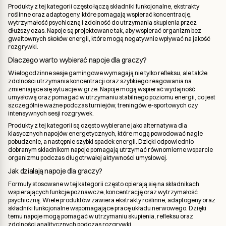
Produkty z tej kategorii często łączą składniki funkcjonalne, ekstrakty
roślinne oraz adaptogeny, które pomagają wspierać koncentrację,
wytrzymałość psychiczną i zdolność do utrzymania skupienia przez
dłuższy czas. Napoje są projektowane tak, aby wspierać organizm bez
gwałtownych skoków energii, które mogą negatywnie wpływać na jakość
rozgrywki.
Dlaczego warto wybierać napoje dla graczy?
Wielogodzinne sesje gamingowe wymagają nie tylko refleksu, ale także
zdolności utrzymania koncentracji oraz szybkiego reagowania na
zmieniające się sytuacje w grze. Napoje mogą wspierać wydajność
umysłową oraz pomagać w utrzymaniu stabilnego poziomu energii, co jest
szczególnie ważne podczas turniejów, treningów e-sportowych czy
intensywnych sesji rozgrywek.
Produkty z tej kategorii są często wybierane jako alternatywa dla
klasycznych napojów energetycznych, które mogą powodować nagłe
pobudzenie, a następnie szybki spadek energii. Dzięki odpowiednio
dobranym składnikom napoje pomagają utrzymać równomierne wsparcie
organizmu podczas długotrwałej aktywności umysłowej.
Jak działają napoje dla graczy?
Formuły stosowane w tej kategorii często opierają się na składnikach
wspierających funkcje poznawcze, koncentrację oraz wytrzymałość
psychiczną. Wiele produktów zawiera ekstrakty roślinne, adaptogeny oraz
składniki funkcjonalne wspomagające pracę układu nerwowego. Dzięki
temu napoje mogą pomagać w utrzymaniu skupienia, refleksu oraz
zdolności analitycznych podczas rozgrywki.