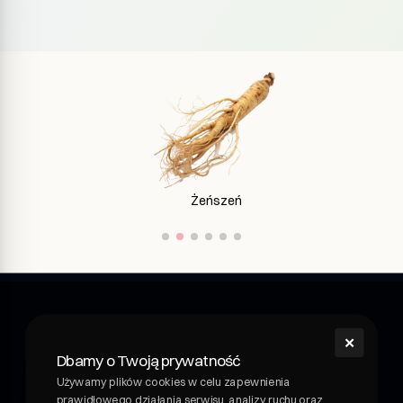
Imbir
✕
shroom
Dbamy o Twoją prywatność
Shroom - napój wellness z grzybami leczniczymi.
Używamy plików cookies w celu zapewnienia
Funkcjonalny napój z grzybami leczniczymi. Adaptogeny i
prawidłowego działania serwisu, analizy ruchu oraz