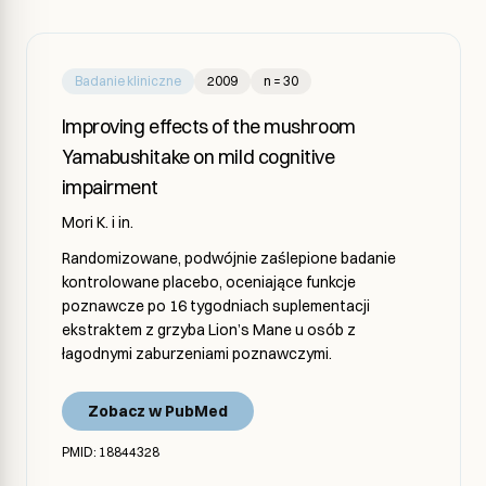
Badanie kliniczne
2009
n = 30
Improving effects of the mushroom
Yamabushitake on mild cognitive
impairment
Mori K. i in.
Randomizowane, podwójnie zaślepione badanie
kontrolowane placebo, oceniające funkcje
poznawcze po 16 tygodniach suplementacji
ekstraktem z grzyba Lion’s Mane u osób z
łagodnymi zaburzeniami poznawczymi.
Zobacz w PubMed
PMID: 18844328