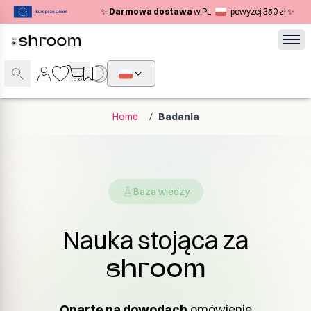
✨
Darmowa dostawa
w PL
powyżej 350 zł ✨
Home
/
Badania
Baza wiedzy
Nauka stojąca za
shroom
Oparte na dowodach
omówienie