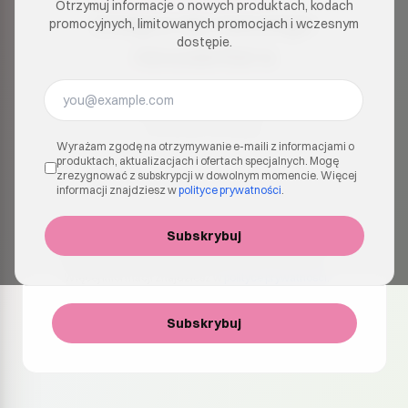
Otrzymuj informacje o nowych produktach, kodach
Dołącz do naszego
promocyjnych, limitowanych promocjach i wczesnym
dostępie.
newslettera
Otrzymuj informacje o nowych produktach, kodach
promocyjnych, limitowanych promocjach i
wczesnym dostępie.
Wyrażam zgodę na otrzymywanie e-maili z informacjami o
produktach, aktualizacjach i ofertach specjalnych. Mogę
zrezygnować z subskrypcji w dowolnym momencie. Więcej
informacji znajdziesz w
polityce prywatności
.
Wyrażam zgodę na otrzymywanie e-maili z informacjami
Subskrybuj
o produktach, aktualizacjach i ofertach specjalnych. Mogę
zrezygnować z subskrypcji w dowolnym momencie.
Więcej informacji znajdziesz w
polityce prywatności
.
Subskrybuj