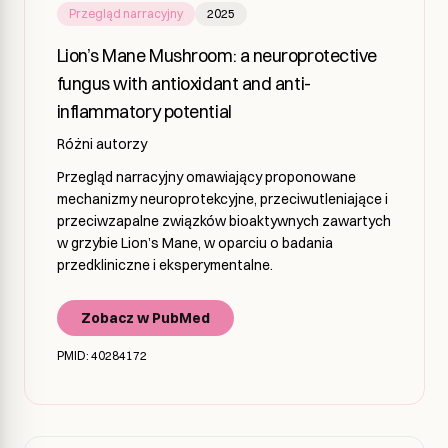
Przegląd narracyjny
2025
Lion’s Mane Mushroom: a neuroprotective
fungus with antioxidant and anti-
inflammatory potential
Różni autorzy
Przegląd narracyjny omawiający proponowane
mechanizmy neuroprotekcyjne, przeciwutleniające i
przeciwzapalne związków bioaktywnych zawartych
w grzybie Lion’s Mane, w oparciu o badania
przedkliniczne i eksperymentalne.
Zobacz w PubMed
PMID: 40284172