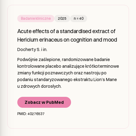
Badanie kliniczne
2025
n = 40
Acute effects of a standardised extract of
Hericium erinaceus on cognition and mood
Docherty S. i in.
Podwójnie zaślepione, randomizowane badanie
kontrolowane placebo analizujące krótkoterminowe
zmiany funkcji poznawczych oraz nastroju po
podaniu standaryzowanego ekstraktu Lion’s Mane
u zdrowych dorosłych.
Zobacz w PubMed
PMID: 40276537