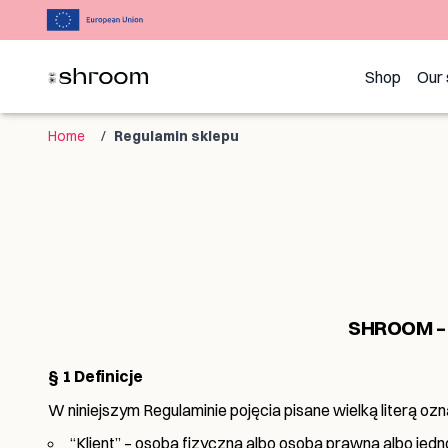
Navigated to Regulamin sklepu
Shop
Our 
Home
/
Regulamin sklepu
SHROOM –
§ 1 Definicje
W niniejszym Regulaminie pojęcia pisane wielką literą oz
“Klient” – osoba fizyczna albo osoba prawna albo jed