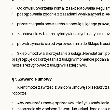
Od chwili utworzenia Konta i zaakceptowania Regulam
postępowania zgodnie z zasadami wynikającymi z Re
przestrzegania powszechnie obowiązującego prawa,
zachowania w tajemnicy indywidualnych danych umożli
powstrzymania się od wprowadzania do Sklepu treści 
Sklep umożliwia skorzystanie z usługi „Newsletter”, p
przystępuje do korzystania z usługi w momencie podania
może zrezygnować z usługi w każdej chwili.
§ 5 Zawarcie umowy
Klient może zawrzeć z Shroom Umowę sprzedaży za po
robocze.
Aby zawrzeć Umowę sprzedaży i złożyć zamówienie K
zapoznaje się z opisem Towaru lub Usługi i jego ceną, 