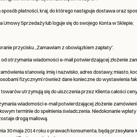
sposób płatności, kraj, do którego następuje dostawa oraz sposó
a Umowy Sprzedaży lub loguje się do swojego Konta w Sklepie;
anie przycisku „Zamawiam z obowiązkiem zapłaty”.
dni od otrzymania wiadomości e-mail potwierdzającej złożenie za
mówienia stanowią: imię i nazwisko, adres dostawy, miasto, kod
obami fizycznymi również dane konieczne do wystawienia faktur
owarów utrzymują się do uiszczenia przez Klienta całości ceny
trzymania wiadomości e-mail potwierdzającej złożenie zamówien
kowym terminie do spełnienia świadczenia. Niedokonanie wpłaty
ostaje drogą mailową.
 dnia 30 maja 2014 roku o prawach konsumenta, będą przesyłane 