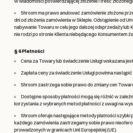
w wiadomości potwierdzającej złożenie i treść złożoneg
Shroom ma prawo anulować zamówienie złożone przez 
dni od złożenia zamówienia w Sklepie. Odstąpienie od 
nabywanie Towaru w celu jego dalszej odsprzedaży lub K
nie rodzi po stronie Klienta niebędącego Konsumentem 
§ 6 Płatności
Cena za Towary lub świadczenie Usługi wskazana jest 
Zapłata ceny za świadczenie Usługi powinna nastąpi
Shroom zastrzega sobie prawo do zmiany cen Towarów
Dostępne sposoby płatności mogą się różnić w zależ
korzystania z wybranych metod płatności z uwagi na wy
Shroom oferuje następujące metody płatności szybki
każdego zamówienia zastrzegamy sobie prawo nieoferowa
prowadzonych w granicach Unii Europejskiej (UE).