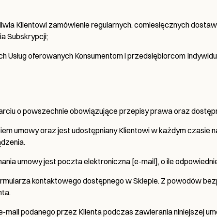
liwia Klientowi zamówienie regularnych, comiesięcznych dost
a Subskrypcji;
ch Usług oferowanych Konsumentom i przedsiębiorcom Indywid
rciu o powszechnie obowiązujące przepisy prawa oraz dostępną
em umowy oraz jest udostępniany Klientowi w każdym czasie na
ądzenia.
ia umowy jest poczta elektroniczna [e-mail], o ile odpowiednie
formularza kontaktowego dostępnego w Sklepie. Z powodów be
nta.
e-mail podanego przez Klienta podczas zawierania niniejszej u