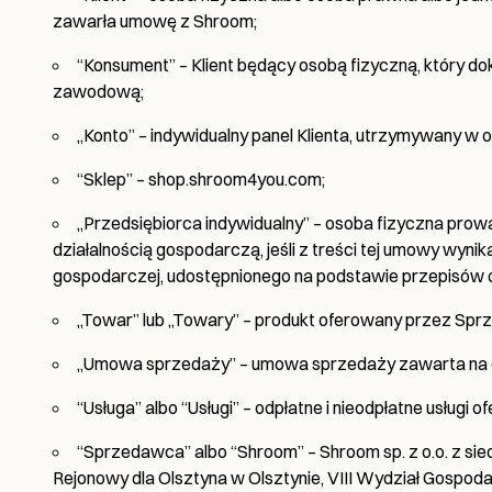
zawarła umowę z Shroom;
“Konsument” – Klient będący osobą fizyczną, który d
zawodową;
„Konto” – indywidualny panel Klienta, utrzymywany w 
“Sklep” –
shop.shroom4you.com
;
„Przedsiębiorca indywidualny” – osoba fizyczna pr
działalnością gospodarczą, jeśli z treści tej umowy wyni
gospodarczej, udostępnionego na podstawie przepisów
„Towar” lub „Towary” – produkt oferowany przez Sp
„Umowa sprzedaży” – umowa sprzedaży zawarta na od
“Usługa” albo “Usługi” – odpłatne i nieodpłatne usług
“Sprzedawca” albo “Shroom” – Shroom sp. z o.o. z si
Rejonowy dla Olsztyna w Olsztynie, VIII Wydział Gos