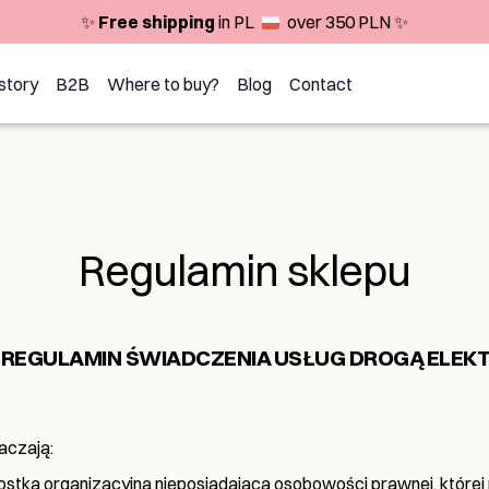
✨
Free shipping
in PL
over 350 PLN ✨
story
B2B
Where to buy?
Blog
Contact
Regulamin sklepu
 REGULAMIN ŚWIADCZENIA USŁUG DROGĄ ELEK
naczają:
nostka organizacyjna nieposiadająca osobowości prawnej, które