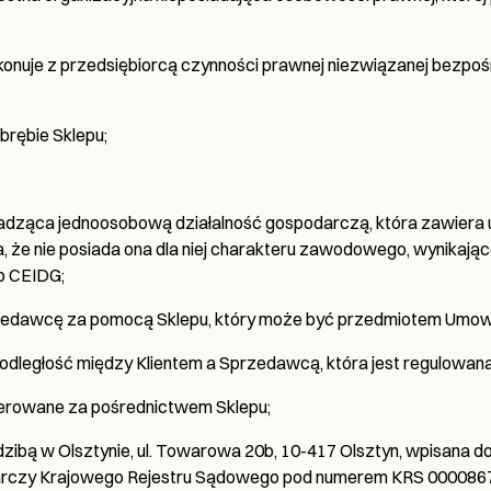
okonuje z przedsiębiorcą czynności prawnej niezwiązanej bezpoś
obrębie Sklepu;
owadząca jednoosobową działalność gospodarczą, która zawier
ka, że nie posiada ona dla niej charakteru zawodowego, wynikaj
 o CEIDG;
rzedawcę za pomocą Sklepu, który może być przedmiotem Umow
ległość między Klientem a Sprzedawcą, która jest regulowana
i oferowane za pośrednictwem Sklepu;
edzibą w Olsztynie, ul. Towarowa 20b, 10-417 Olsztyn, wpisana
podarczy Krajowego Rejestru Sądowego pod numerem KRS 0000