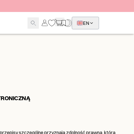
EN
TRONICZNĄ
j przepisy szczególne przyznają zdolność prawną, która