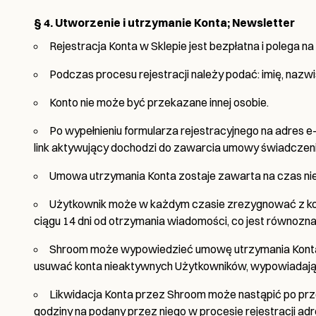
§ 4. Utworzenie i utrzymanie Konta; Newsletter
Rejestracja Konta w Sklepie jest bezpłatna i polega na
Podczas procesu rejestracji należy podać: imię, nazw
Konto nie może być przekazane innej osobie.
Po wypełnieniu formularza rejestracyjnego na adres e-
link aktywujący dochodzi do zawarcia umowy świadczenia
Umowa utrzymania Konta zostaje zawarta na czas ni
Użytkownik może w każdym czasie zrezygnować z korz
ciągu 14 dni od otrzymania wiadomości, co jest równoz
Shroom może wypowiedzieć umowę utrzymania Konta, 
usuwać konta nieaktywnych Użytkowników, wypowiadaj
Likwidacja Konta przez Shroom może nastąpić po prze
godziny na podany przez niego w procesie rejestracji adr