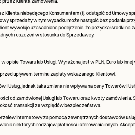
o przez Klienta zamówienia.
Klienta niebędącego Konsumentem (tj. odstąpić od Umowy sprz
Umowy sprzedaży w tym wypadku może nastąpić bez podania prz
lient wywołuje uzasadnione podejrzenie, że pozyskał środki na
żadnych roszczeń w stosunku do Sprzedawcy.
w opisie Towaru lub Usługi. Wyrażona jest w PLN, Euro lub innej
ć przed upływem terminu zapłaty wskazanego Klientowi.
 i Usług, jednak taka zmiana nie wpływa na ceny Towarów i U
ności od zamówionej Usługi lub Towaru oraz kwoty zamówienia.
sokość transakcji ze względów bezpieczeństwa.
 przelew internetowy za pomocą zewnętrznych dostawców usług 
nia niektórych rodzajów płatności i oferowania innych. Akcep