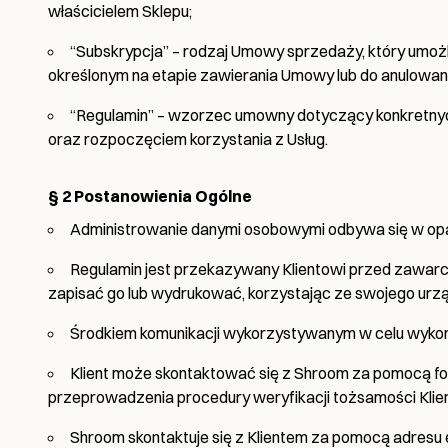
właścicielem Sklepu;
“Subskrypcja” – rodzaj Umowy sprzedaży, który umoż
określonym na etapie zawierania Umowy lub do anulowani
“Regulamin” – wzorzec umowny dotyczący konkretny
oraz rozpoczęciem korzystania z Usług.
§ 2 Postanowienia Ogólne
Administrowanie danymi osobowymi odbywa się w opa
Regulamin jest przekazywany Klientowi przed zawarci
zapisać go lub wydrukować, korzystając ze swojego urz
Środkiem komunikacji wykorzystywanym w celu wykonan
Klient może skontaktować się z Shroom za pomocą 
przeprowadzenia procedury weryfikacji tożsamości Klie
Shroom skontaktuje się z Klientem za pomocą adresu 