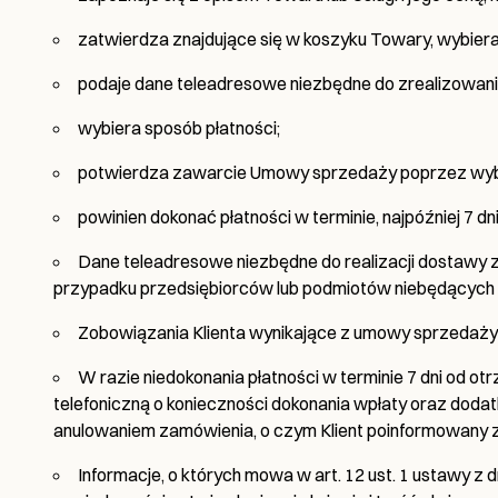
zatwierdza znajdujące się w koszyku Towary, wybiera 
podaje dane teleadresowe niezbędne do zrealizowani
wybiera sposób płatności;
potwierdza zawarcie Umowy sprzedaży poprzez wybr
powinien dokonać płatności w terminie, najpóźniej 7 
Dane teleadresowe niezbędne do realizacji dostawy za
przypadku przedsiębiorców lub podmiotów niebędących os
Zobowiązania Klienta wynikające z umowy sprzedaży t
W razie niedokonania płatności w terminie 7 dni od o
telefoniczną o konieczności dokonania wpłaty oraz dodat
anulowaniem zamówienia, o czym Klient poinformowany z
Informacje, o których mowa w art. 12 ust. 1 ustawy z