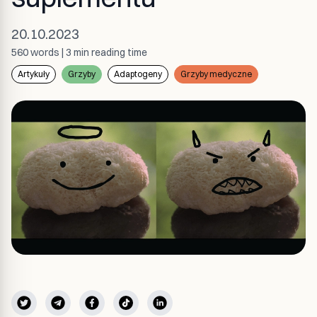
20.10.2023
560
words
|
3 min
reading time
Artykuły
Grzyby
Adaptogeny
Grzyby medyczne