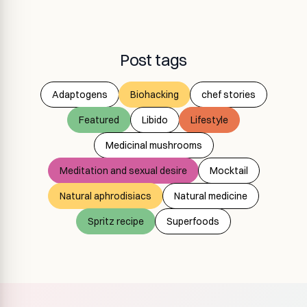
Post tags
Adaptogens
Biohacking
chef stories
Featured
Libido
Lifestyle
Medicinal mushrooms
Meditation and sexual desire
Mocktail
Natural aphrodisiacs
Natural medicine
Spritz recipe
Superfoods