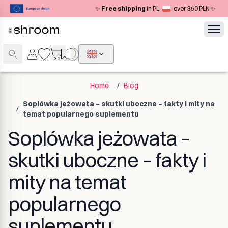
Navigated to Soplówka jeżowata – skutki uboczne – fakty i mit
✨
Free shipping
in PL
over 350 PLN ✨
Home
/
Blog
Soplówka jeżowata – skutki uboczne – fakty i mity na
/
temat popularnego suplementu
Soplówka jeżowata –
skutki uboczne – fakty i
mity na temat
popularnego
suplementu