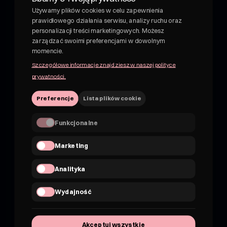
Shroom - napój wellness z grzybami leczniczymi.
Używamy plików cookies w celu zapewnienia
Funkcjonalny napój z grzybami leczniczymi. Adaptogeny i
prawidłowego działania serwisu, analizy ruchu oraz
rośliny w pysznych, owocowych napojach. Nie kombucha,
personalizacji treści marketingowych. Możesz
nie piwo.
zarządzać swoimi preferencjami w dowolnym
momencie.
NIP 7162830959
Szczegółowe informacje znajdziesz w naszej polityce
hii@shroom4you.com
prywatności.
Preferencje
Lista plików cookie
Na skróty
O shroomie
Funkcjonalne
shroom dla B2B
FAQ’s
Marketing
Gdzie nas znaleźć?
Analityka
Kontakt
Quiz
Wydajność
Blog
Badania
Wywiady
Akceptuj wszystkie