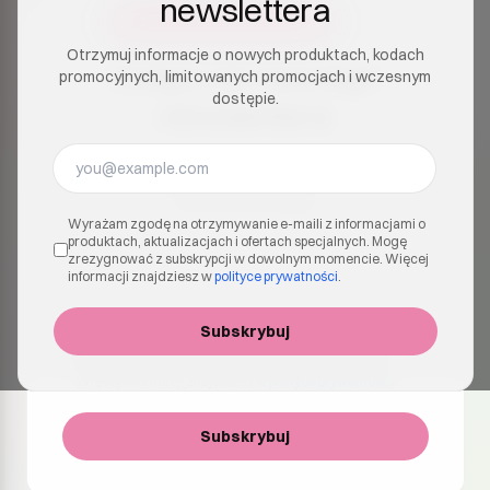
newslettera
Otrzymuj informacje o nowych produktach, kodach
Dołącz do naszego
promocyjnych, limitowanych promocjach i wczesnym
dostępie.
newslettera
Otrzymuj informacje o nowych produktach, kodach
promocyjnych, limitowanych promocjach i
wczesnym dostępie.
Wyrażam zgodę na otrzymywanie e-maili z informacjami o
produktach, aktualizacjach i ofertach specjalnych. Mogę
zrezygnować z subskrypcji w dowolnym momencie. Więcej
informacji znajdziesz w
polityce prywatności
.
Wyrażam zgodę na otrzymywanie e-maili z informacjami
Subskrybuj
o produktach, aktualizacjach i ofertach specjalnych. Mogę
zrezygnować z subskrypcji w dowolnym momencie.
Więcej informacji znajdziesz w
polityce prywatności
.
Subskrybuj