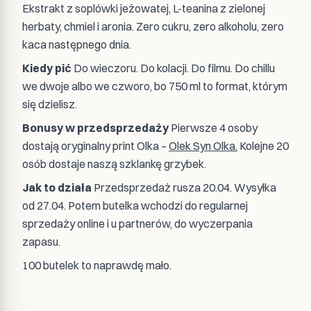
Ekstrakt z soplówki jeżowatej, L-teanina z zielonej
herbaty, chmiel i aronia. Zero cukru, zero alkoholu, zero
kaca następnego dnia.
Kiedy pić
Do wieczoru. Do kolacji. Do filmu. Do chillu
we dwoje albo we czworo, bo 750 ml to format, którym
się dzielisz.
Bonusy w przedsprzedaży
Pierwsze 4 osoby
dostają oryginalny print Olka –
Olek Syn Olka.
Kolejne 20
osób dostaje naszą szklankę grzybek.
Jak to działa
Przedsprzedaż rusza 20.04. Wysyłka
od 27.04. Potem butelka wchodzi do regularnej
sprzedaży online i u partnerów, do wyczerpania
zapasu.
100 butelek to naprawdę mało.