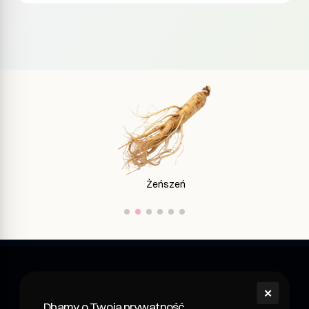
Imbir
✕
shroom
Dbamy o Twoją prywatność