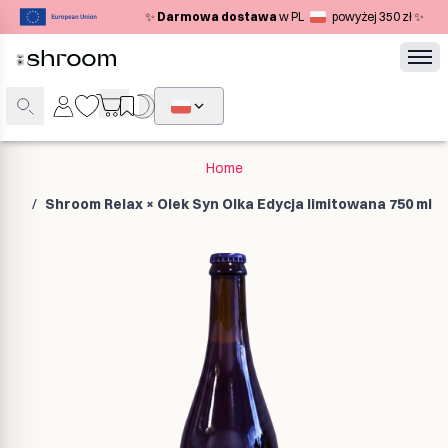
✨
Darmowa dostawa
w PL
powyżej 350 zł ✨
Home
/
Shroom Relax × Olek Syn Olka Edycja limitowana 750 ml