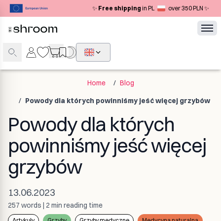
Navigated to Powody dla których powinniśmy jeść więcej grzy
✨
Free shipping
in PL
over 350 PLN ✨
Home
/
Blog
/
Powody dla których powinniśmy jeść więcej grzybów
Powody dla których
powinniśmy jeść więcej
grzybów
13.06.2023
257
words
|
2 min
reading time
Artykuły
Grzyby
Grzyby medyczne
Medycyna naturalna