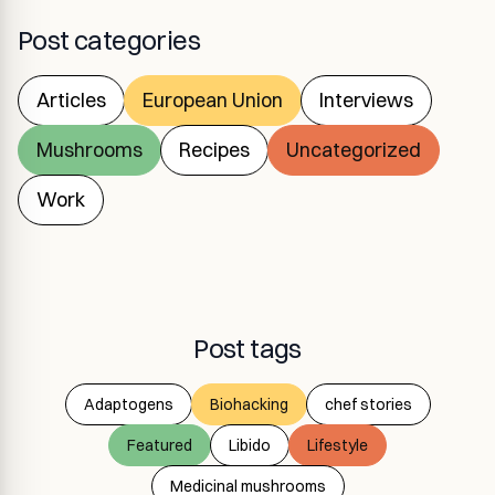
Post categories
Articles
European Union
Interviews
Mushrooms
Recipes
Uncategorized
Work
Post tags
Adaptogens
Biohacking
chef stories
Featured
Libido
Lifestyle
Medicinal mushrooms