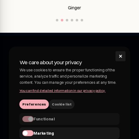
Ginger
✕
shroom
We care about your privacy
Shroom - wellness drink with medicinal mushrooms.
We use cookies to ensure the proper functioning of the
Functional drink with medicinal mushrooms. Adaptogens
service, analyze traffic and personalize marketing
and botanicals in delicious, fruity drinks. Not kombucha, not
content. You can manage your preferences at any time.
beer.
You can find detailed information in our privacy policy.
VATEU 7162830959
Preferences
Cookie list
hii@shroom4you.com
Functional
Quick links
Marketing
About shroom