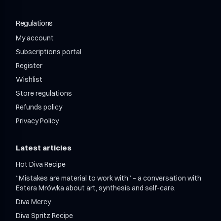
Shroom Relax Wellness Adaptogen Drink 750ml
Shroom Relax 12 / month
Regulations
Shroom Mix 12 + 12 / month
Shroom Mix 24 + 24 / month
My account
Subscriptions portal
Register
Wishlist
Store regulations
Refunds policy
Privacy Policy
Latest articles
Hot Diva Recipe
“Mistakes are material to work with” – a conversation with
Estera Mrówka about art, synthesis and self-care.
Diva Mercy
Diva Spritz Recipe